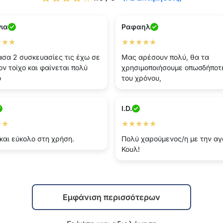
νια
Ραφαηλ
★★★
★★★★★
σα 2 συσκευασίες τις έχω σε
Μας αρέσουν πολύ, θα τα
ον τοίχο και φαίνεται πολύ
χρησιμοποιήσουμε οπωσδήποτε
ο
του χρόνου,
I.D.
★★
★★★★★
και εύκολο στη χρήση.
Πολύ χαρούμενος/η με την αγ
Κουλ!
Εμφάνιση περισσότερων