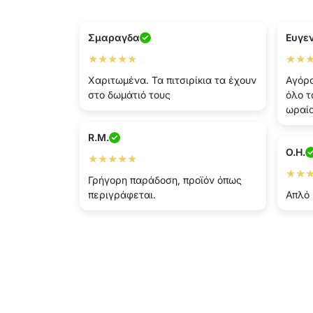
Σμαραγδα
Ευγε
★★★★★
★★
Χαριτωμένα. Τα πιτσιρίκια τα έχουν
Αγόρα
στο δωμάτιό τους
όλο τ
ωραί
R.M.
O.H.
★★★★★
★★
Γρήγορη παράδοση, προϊόν όπως
περιγράφεται.
Απλό 