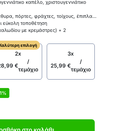
γεννιάτικο καπέλο, χριστουγεννιάτικο
θυρα, πόρτες, φράχτες, τοίχους, έπιπλα…
αι εύκολη τοποθέτηση
 καλωδίου με κρεμάστρες) + 2
Καλύτερη επιλογή
2x
3x
/
/
28,99
€
25,99
€
τεμάχιο
τεμάχιο
1%
οσθήκη στο καλάθι