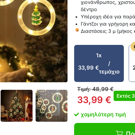
χιονάνθρωπος, χριστου
δέντρο
Υπέροχη ιδέα για παρά
Γάντζοι για γρήγορη κ
Διαστάσεις 3 μ (μήκος
1x
/
33,99
€
τεμάχιο
Τιμή:
48,99
€
Εκτός
3
33,99
€
χαμηλότερη τιμή
Πρ