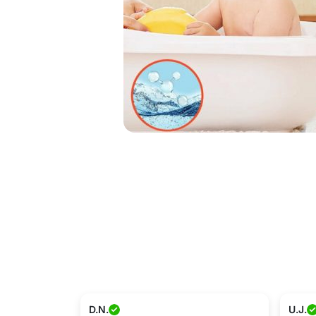
D.N.
U.J.