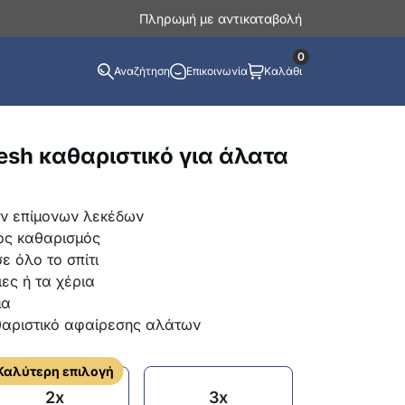
Πληρωμή με αντικαταβολή
0
Αναζήτηση
Επικοινωνία
Καλάθι
sh καθαριστικό για άλατα
ων επίμονων λεκέδων
ος καθαρισμός
ε όλο το σπίτι
ιες ή τα χέρια
μα
θαριστικό αφαίρεσης αλάτων
Καλύτερη επιλογή
2x
3x