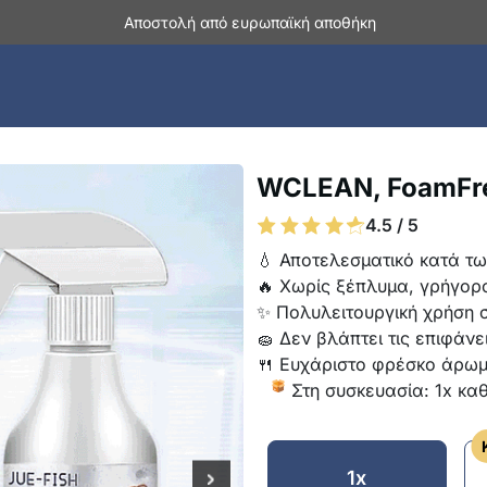
Αποστολή από ευρωπαϊκή αποθήκη
WCLEAN, FoamFre
4.5 / 5
💧 Αποτελεσματικό κατά τ
🔥 Χωρίς ξέπλυμα, γρήγορ
✨ Πολυλειτουργική χρήση σ
🧽 Δεν βλάπτει τις επιφάνε
🍴 Ευχάριστο φρέσκο άρω
Στη συσκευασία: 1x κα
1x