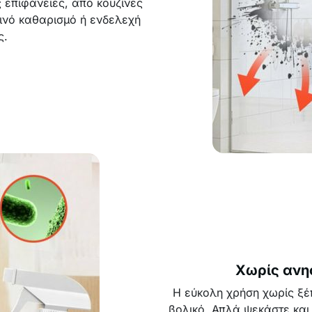
ς επιφάνειες, από κουζίνες
ρινό καθαρισμό ή ενδελεχή
ς.
Χωρίς ανησ
Η εύκολη χρήση χωρίς ξέ
βολικό. Απλά ψεκάστε και