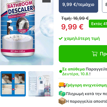
9,99
€
/τεμάχιο
Τιμή:
16,99
€
Εκτός
4
9,99
€
χαμηλότερη τιμή
Πρ
Σε απόθεμα
Παραγγείλτ
Δευτέρα, 10.8.
!
Γρήγορη ανιχνεύσιμ
Πληρωμή κατά την π
Η παραγγελία αποστ