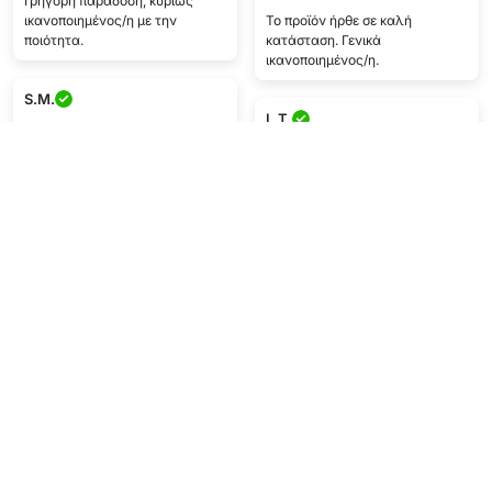
Γρήγορη παράδοση, κυρίως
ικανοποιημένος/η με την
Το προϊόν ήρθε σε καλή
ποιότητα.
κατάσταση. Γενικά
ικανοποιημένος/η.
S.M.
L.T.
★★★★
★★★★★
Πολύ ικανοποιημένος/η με το
προϊόν και την γρήγορη
Πολύ ωραίο και εύχρηστο.
παράδοση. Τέλειο σέρβις!
K.A.
I.S.
★★★★
★★★★
Γρήγορη εξυπηρέτηση, ωραίο
Τέλεια υπηρεσία, το προϊόν ήρθε
προϊόν
γρήγορα.
Εμφάνιση περισσότερων