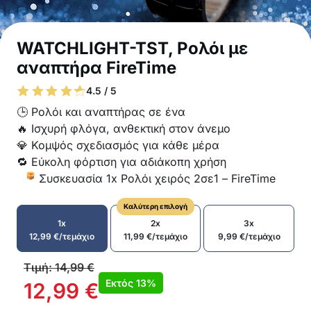
WATCHLIGHT-TST, Ρολόι με
αναπτήρα FireTime
4.5 / 5
🕒 Ρολόι και αναπτήρας σε ένα
🔥 Ισχυρή φλόγα, ανθεκτική στον άνεμο
💎 Κομψός σχεδιασμός για κάθε μέρα
🔁 Εύκολη φόρτιση για αδιάκοπη χρήση
Συσκευασία 1x Ρολόι χειρός 2σε1 – FireTime
Καλύτερη επιλογή
1x
2x
3x
12,99
€
/τεμάχιο
11,99
€
/τεμάχιο
9,99
€
/τεμάχιο
Τιμή:
14,99
€
Εκτός
13%
12,99
€