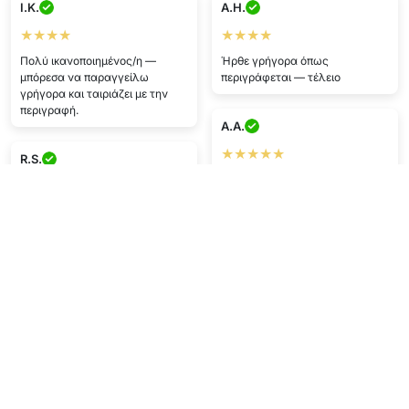
I.K.
A.H.
★★★★
★★★★
Πολύ ικανοποιημένος/η —
Ήρθε γρήγορα όπως
μπόρεσα να παραγγείλω
περιγράφεται — τέλειο
γρήγορα και ταιριάζει με την
περιγραφή.
A.A.
★★★★★
R.S.
Ικανοποιημένος/η με την αγορά
★★★★★
Πολύ χαρούμενος/η με την
O.J.
αγορά. Κουλ!
★★★★★
F.P.
Τέλεια υποστήριξη, όλα πήγαν
γρήγορα :)
★★★★★
Χαρούμενος/η