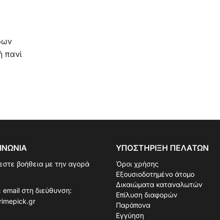
ρων
ή πανί
ΙΝΩΝΊΑ
ΥΠΟΣΤΉΡΙΞΗ ΠΕΛΑΤΏΝ
εστε βοήθεια με την αγορά
Όροι χρήσης
Εξουσιοδοτημένο άτομο
Δικαιώματα καταναλωτών
 email στη διεύθυνση:
Επίλυση διαφορών
rimepick.gr
Παράπονα
Εγγύηση