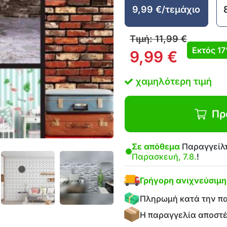
9,99
€
/τεμάχιο
Τιμή:
11,99
€
Εκτός
1
9,99
€
χαμηλότερη τιμή
Πρ
Σε απόθεμα
Παραγγείλτ
Παρασκευή, 7.8.
!
Γρήγορη ανιχνεύσιμ
Πληρωμή κατά την π
Η παραγγελία αποστ