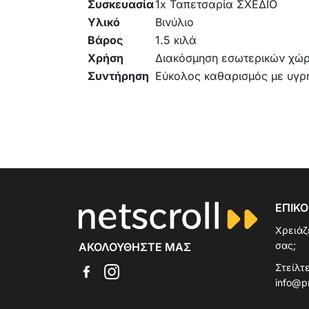
Συσκευασία
1x Ταπετσαρία ΣΧΕΔΙΟ
Υλικό
Βινύλιο
Βάρος
1.5 κιλά
Χρήση
Διακόσμηση εσωτερικών χώ
Συντήρηση
Εύκολος καθαρισμός με υγρ
ΕΠΙΚΟ
Χρειάζ
σας;
ΑΚΟΛΟΥΘΉΣΤΕ ΜΑΣ
Στείλτε
info@p