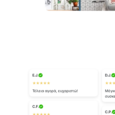
E.J.
D.J.
★★★★★
★★
Τέλεια αγορά, ευχαριστώ!
Μέγκα
συσκ
C.F.
C.P.
★★★★★