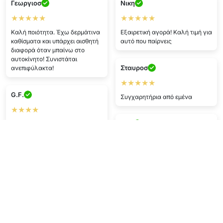
Γεωργιοσ
Νικη
★★★★★
★★★★★
Καλή ποιότητα. Έχω δερμάτινα
Εξαιρετική αγορά! Καλή τιμή για
καθίσματα και υπάρχει αισθητή
αυτό που παίρνεις
διαφορά όταν μπαίνω στο
αυτοκίνητο! Συνιστάται
Σταυροσ
ανεπιφύλακτα!
★★★★★
G.F.
Συγχαρητήρια από εμένα
★★★★
V.N.
Καλή τιμή, γρήγορη παράδοση,
προϊόν top.
★★★★
Χάρη σε αυτό το site γλίτωσα
T.N.
λεφτά!! Πολύ καλή τιμή.
★★★★★
K.F.
Το προϊόν ήρθε στην ώρα του,
άψογο, ΜΕΓΑ ποιότητα.
★★★★★
Επιτυχημένη αγορά, γρήγορη