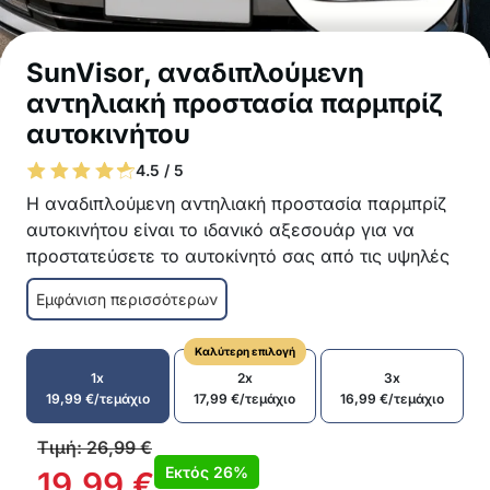
SunVisor, αναδιπλούμενη
αντηλιακή προστασία παρμπρίζ
αυτοκινήτου
4.5 / 5
Η αναδιπλούμενη αντηλιακή προστασία παρμπρίζ
αυτοκινήτου είναι το ιδανικό αξεσουάρ για να
προστατεύσετε το αυτοκίνητό σας από τις υψηλές
θερμοκρασίες και το υπερβολικά ζεστό τιμόνι και
Εμφάνιση περισσότερων
ταμπλό!
Αποτελεσματική προστασία για το ταμπλό, τα
Καλύτερη επιλογή
καθίσματα και το τιμόνι από τη ζέστη
1x
2x
3x
Μειώνει τη θερμοκρασία στο εσωτερικό του
19,99
€
/τεμάχιο
17,99
€
/τεμάχιο
16,99
€
/τεμάχιο
αυτοκινήτου
Εύκολη εγκατάσταση
Τιμή:
26,99
€
Αναδιπλούμενος σχεδιασμός για εύκολη
Εκτός
26%
19,99
€