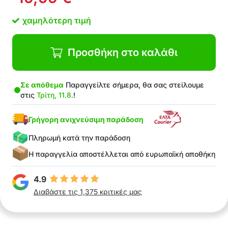
αποθήκευση
Κατασκευασμένο από υλικά υψηλής ποιότητας
χαμηλότερη τιμή
Συμπαγές και φορητό
Κατάλληλο για τα περισσότερα επιβατικά
οχήματα
Προσθήκη στο καλάθι
Στη Συσκευασία: 1x αναδιπλούμενη αντηλιακή
προστασία παρμπρίζ
Σε απόθεμα
Παραγγείλτε σήμερα, θα σας στείλουμε
στις
Τρίτη, 11.8.
!
Γρήγορη ανιχνεύσιμη παράδοση
Πληρωμή κατά την παράδοση
Η παραγγελία αποστέλλεται από ευρωπαϊκή αποθήκη
4.9
Διαβάστε τις 1,375 κριτικές μας