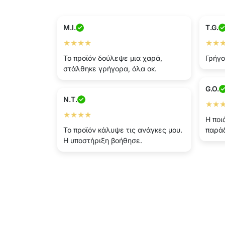
M.I.
T.G.
★★★★
★★
Το προϊόν δούλεψε μια χαρά,
Γρήγο
στάλθηκε γρήγορα, όλα οκ.
G.O.
N.T.
★★
★★★★
Η ποι
Το προϊόν κάλυψε τις ανάγκες μου.
παράδ
Η υποστήριξη βοήθησε.