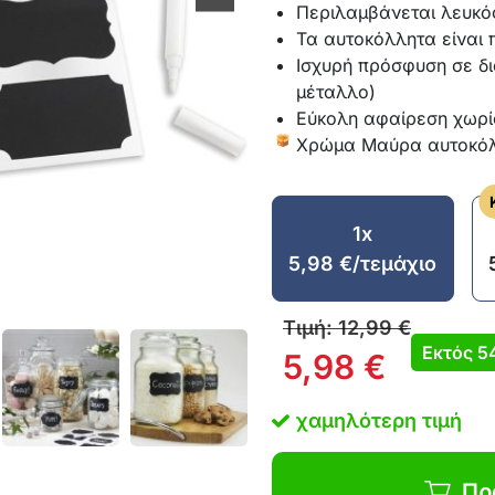
Περιλαμβάνεται λευκό
Τα αυτοκόλλητα είναι
Ισχυρή πρόσφυση σε δι
μέταλλο)
Εύκολη αφαίρεση χωρί
Χρώμα Μαύρα αυτοκόλ
1x
5,98
€
/τεμάχιο
Τιμή:
12,99
€
Εκτός
5
5,98
€
χαμηλότερη τιμή
Πρ