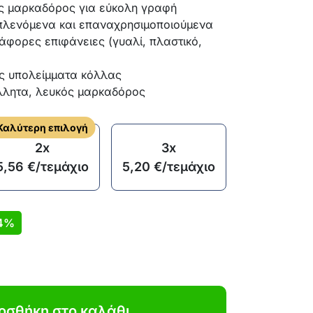
ς μαρκαδόρος για εύκολη γραφή
 πλενόμενα και επαναχρησιμοποιούμενα
άφορες επιφάνειες (γυαλί, πλαστικό,
ς υπολείμματα κόλλας
λητα, λευκός μαρκαδόρος
Καλύτερη επιλογή
2x
3x
5,56
€
/τεμάχιο
5,20
€
/τεμάχιο
4%
οσθήκη στο καλάθι