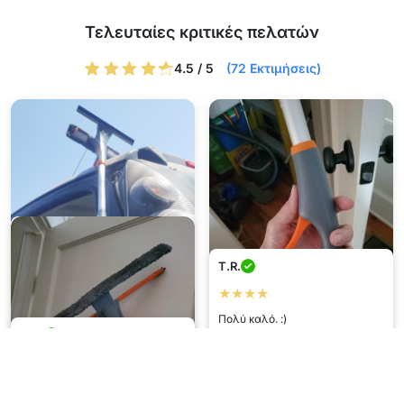
Τελευταίες κριτικές πελατών
4.5 / 5
(72 Εκτιμήσεις)
T.R.
★★★★
Πολύ καλό. :)
B.U.
★★★★★
Πετροσ
F.D.
Ευτυχώς το προϊόν είναι άριστο.
★★★★★
★★★★★