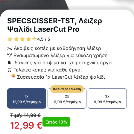
SPECSCISSER-TST, Λέιζερ
Ψαλίδι LaserCut Pro
4.5 / 5
✂️ Ακριβείς κοπές με καθοδήγηση λέιζερ
💡 Ενσωματωμένο λέιζερ για εύκολη χρήση
🧵 Ιδανικές για ράψιμο και χειροτεχνικά έργα
🛒 Τέλειες κοπές για κάθε έργο!
Συσκευασία 1x LaserCut λέιζερ ψαλίδι
Καλύτερη επιλογή
1x
2x
3x
12,99
€
/τεμάχιο
11,99
€
/τεμάχιο
9,99
€
/τεμάχιο
Τιμή:
14,99
€
Εκτός
13%
12,99
€