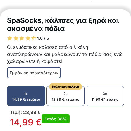
SpaSocks, κάλτσες για ξηρά και
σκασμένα πόδια
4.6 / 5
Οι ενυδατικές κάλτσες από σιλικόνη
αναπληρώνουν και μαλακώνουν τα πόδια σας ενώ
χαλαρώνετε ή κοιμάστε!
Η ιδανική λύση για ξηρές και σκασμένες
Εμφάνιση περισσότερων
φτέρνες
Ενσωματωμένο gel με ενυδατικά συστατικά για
Καλύτερη επιλογή
εντατική φροντίδα
1x
2x
3x
Απαλό και ελαστικό ύφασμα για άνεση φοράς
14,99
€
/τεμάχιο
12,99
€
/τεμάχιο
11,99
€
/τεμάχιο
Επαναχρησιμοποιήσιμες
Μπορούν να φορεθούν την ημέρα ή τη νύχτα
Τιμή:
23,99
€
Καθολικό μέγεθος για να ταιριάζει στους
Εκτός
38%
14,99
€
περισσότερους