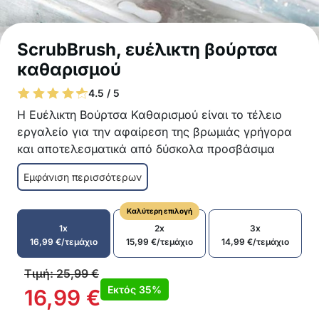
ScrubBrush, ευέλικτη βούρτσα
καθαρισμού
4.5 / 5
Η Ευέλικτη Βούρτσα Καθαρισμού είναι το τέλειο
εργαλείο για την αφαίρεση της βρωμιάς γρήγορα
και αποτελεσματικά από δύσκολα προσβάσιμα
σημεία. Χάρη στον ευέλικτο σχεδιασμό της, σας
Εμφάνιση περισσότερων
επιτρέπει να καθαρίζετε διαφορετικούς τύπους
επιφανειών!
Καλύτερη επιλογή
Όντας ευέλικτη, επιτρέπει τον καθαρισμό γύρω
1x
2x
3x
από γωνίες και άλλες δύσκολα προσβάσιμες
16,99
€
/τεμάχιο
15,99
€
/τεμάχιο
14,99
€
/τεμάχιο
περιοχές
Διαθέτει εξαιρετικά απαλές αλλά ανθεκτικές
Τιμή:
25,99
€
τρίχες για βαθύ καθαρισμό
Εκτός
35%
16,99
€
Κατάλληλη για τον καθαρισμό διαφόρων