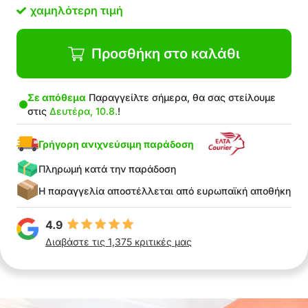
επιφανειών, από πλακάκια μέχρι παπούτσια
χαμηλότερη τιμή
Απλά ξεπλύνετε με νερό και απορρυπαντικό
μετά τη χρήση
Επιτρέπει άνετη χρήση και καλή λαβή
Προσθήκη στο καλάθι
Κατασκευασμένη από ποιοτικά υλικά για
μακροχρόνια χρήση
Σε απόθεμα
Παραγγείλτε σήμερα, θα σας στείλουμε
στη-συσκευασία 1x ευέλικτη βούρτσα
στις
Δευτέρα, 10.8.
!
καθαρισμού
Γρήγορη ανιχνεύσιμη παράδοση
Πληρωμή κατά την παράδοση
Η παραγγελία αποστέλλεται από ευρωπαϊκή αποθήκη
4.9
Διαβάστε τις 1,375 κριτικές μας