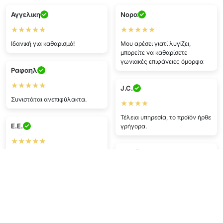
Αγγελικη
Νορα
★★★★★
★★★★★
Ιδανική για καθαρισμό!
Μου αρέσει γιατί λυγίζει,
μπορείτε να καθαρίσετε
γωνιακές επιφάνειες όμορφα
Ραφαηλ
★★★★★
J.C.
Συνιστάται ανεπιφύλακτα.
★★★★
Τέλεια υπηρεσία, το προϊόν ήρθε
E.E.
γρήγορα.
★★★★★
F.H.
Τop προϊόν, γρήγορη παράδοση,
ασφαλής συσκευασία.
★★★★
Τέλεια εμπειρία! Γρήγορη
U.C.
παράδοση και προϊόν υψηλής
ποιότητας.
★★★★
Τέλεια τιμή, ήρθε άψογο.