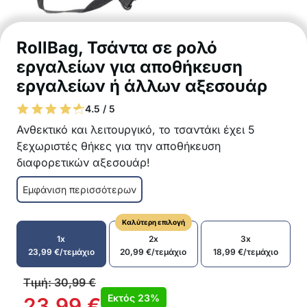
RollBag, Τσάντα σε ρολό
εργαλείων για αποθήκευση
εργαλείων ή άλλων αξεσουάρ
4.5 / 5
Ανθεκτικό και λειτουργικό, το τσαντάκι έχει 5
ξεχωριστές θήκες για την αποθήκευση
διαφορετικών αξεσουάρ!
Ανώτερη οργάνωση με 5 ξεχωριστές θήκες
Εμφάνιση περισσότερων
Εξαιρετικά ανθεκτικό κούμπωμα
Ισχυρή λαβή για εύκολη μεταφορά
Καλύτερη επιλογή
Το τσαντάκι μπορεί να κρεμαστεί στο
1x
2x
3x
αυτοκίνητο, το γκαράζ, το εργαστήριο, κλπ.
23,99
€
/τεμάχιο
20,99
€
/τεμάχιο
18,99
€
/τεμάχιο
Κατασκευασμένο από ανθεκτικό υλικό
Για οικιακή χρήση ή επαγγελματίες τεχνίτες
Τιμή:
30,99
€
στη-συσκευασία 1x τσαντάκι αποθήκευσης για
Εκτός
23%
23,99
€