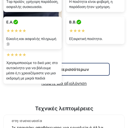
Τop προϊόν, γρήγορη παράδοση,
Η ποιότητα είναι φοβερή, η
ασφαλής συσκευασία.
παράδοση ήταν γρήγορη.
Αδαμ
★★★★★
E.A.
B.B.
Ένα εξαιρετικό και ανθεκτικό
★★★★★
★★★★
τσαντάκι. Πάντα μαζί μου στο
πεδίο.
Εύκολη και ασφαλής πληρωμή
Εξαιρετική ποιότητα.
:))
Σμαραγδα
★★★★★
Χρησιμοποιούμε το δικό μας στο
αυτοκίνητο για να βάλουμε
Εμφάνιση περισσότερων
μέσα ό,τι χρειαζόμαστε για μια
εκδρομή με μικρά παιδιά
Γράψτε μια αξιολόγηση
Τεχνικές λεπτομέρειες
στη-συσκευασία
1x τσαντάκι αποθήκευσης για εργαλεία ή άλλα