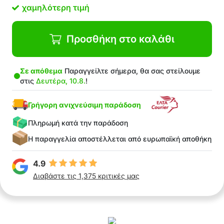
και για μπισκότα, dumplings, νιόκι κ.λπ..
χαμηλότερη τιμή
Γρήγορη και εύκολη κατασκευή και συντήρηση
Ασφαλές υλικό – ανοξείδωτο ατσάλι
Η συσκευασία περιέχει: 1x καλούπι ραβιόλι
Προσθήκη στο καλάθι
Σε απόθεμα
Παραγγείλτε σήμερα, θα σας στείλουμε
στις
Δευτέρα, 10.8.
!
Γρήγορη ανιχνεύσιμη παράδοση
Πληρωμή κατά την παράδοση
Η παραγγελία αποστέλλεται από ευρωπαϊκή αποθήκη
4.9
Διαβάστε τις 1,375 κριτικές μας