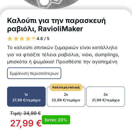
Καλούπι για την παρασκευή
ραβιόλι, RavioliMaker
4.6 / 5
Το καλούπι σπιτικών ζυμαρικών είναι κατάλληλο
για να φτιάξτε τέλεια ραβιόλια, νιόκι, dumplings,
μπισκότα ή ψωμάκια! Προσθέστε την αγαπημένη
σας γέμιση και τα νόστιμα σπιτικά ζυμαρικά θα
Εμφάνιση περισσότερων
δείχνουν υπέροχα!
Το καλουπι ζυμαρικών σας επιτρέπει να
Καλύτερη επιλογή
φτιάξετε έως και 37 ραβιόλια ταυτόχρονα
1x
2x
3x
Δημιουργήστε νόστιμα σπιτικά ζυμαρικά
27,99
€
/τεμάχιο
23,99
€
/τεμάχιο
21,99
€
/τεμάχιο
Χρησιμοποιήστε όποια γέμιση σας αρέσει
Το καλούπι για τα ραβιόλι τα κάνει εύκολα
Τιμή:
34,99
€
στην κατασκευή του
Εκτός
20%
27,99
€
Ευέλικτη χρήση – όχι μόνο για ραβιόλια, αλλά