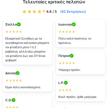
Τελευταίες κριτικές πελατών
4.6 / 5
(42 Εκτιμήσεις)
Στελλα
Ιωαννησ
★★★★★
★★★★★
Εξαιρετικό! Συνήθως με τα
Πολύ καλή ποιότητα, το
συνηθισμένα καλούπια μπορείτε
προτείνω
να φτιάξετε μόνο 1 ή 2
ραβιόλια, αλλά εδώ μπορείτε
Πετροσ
να φτιάξετε έως και 37! Είναι
φοβερό!
★★★★★
Υπέροχο προϊόν.
Δαναη
★★★★★
L.P.
Είμαι πολύ ικανοποιημένη
★★★★
Κουλ προϊόν, ήρθε γρήγορα.
C.D.
★★★★