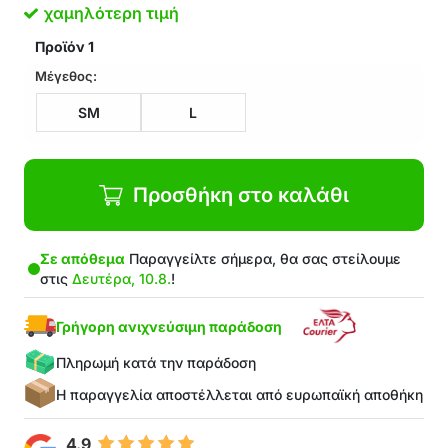
Μοτίβο ανακούφισης τύπου ορατότητας
χαμηλότερη τιμή
κυτταρίτιδας
Προϊόν
1
Εύκολη συντήρηση
Κατάλληλα για όλους τους τύπους σώματος
Μέγεθος:
Η συσκευασία περιέχει: 1x αθλητικά κολάν με
SM
L
εφέ push-up
Προσθήκη στο καλάθι
Σε απόθεμα
Παραγγείλτε σήμερα, θα σας στείλουμε
στις
Δευτέρα, 10.8.
!
Γρήγορη ανιχνεύσιμη παράδοση
Πληρωμή κατά την παράδοση
Η παραγγελία αποστέλλεται από ευρωπαϊκή αποθήκη
4.9