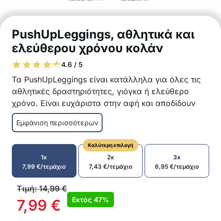
PushUpLeggings, αθλητικά και
ελεύθερου χρόνου κολάν
4.6 / 5
Τα PushUpLeggings είναι κατάλληλα για όλες τις
αθλητικές δραστηριότητες, γιόγκα ή ελεύθερο
χρόνο. Είναι ευχάριστα στην αφή και αποδίδουν
τέλεια σε επαφή με το δέρμα. Το ειδικό υλικό
Εμφάνιση περισσότερων
κρύβει επίσης ατέλειες όπως η κυτταρίτιδα, οπότε
θα νιώθετε σέξι, άνετα και σίγουρα με αυτά τα
Καλύτερη επιλογή
κολάν.
1x
2x
3x
Ποιοτικά κολάν για αθλητικές δραστηριότητες
7,99
€
/τεμάχιο
7,43
€
/τεμάχιο
6,95
€
/τεμάχιο
Εφέ push-up
Οπτικά ανυψώνουν τους γλουτούς σε μια
Τιμή:
14,99
€
στιγμή
Εκτός
47%
7,99
€
Άνετα και ελαστικά