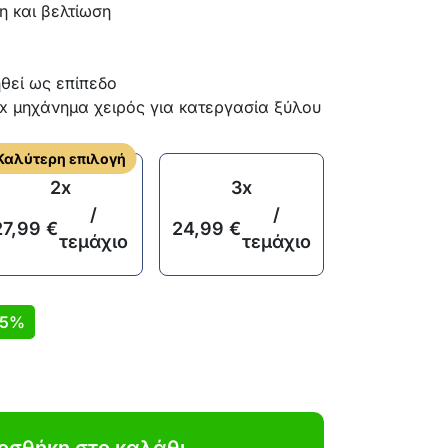
η και βελτίωση
θεί ως επίπεδο
1x μηχάνημα χειρός για κατεργασία ξύλου
Καλύτερη επιλογή
2x
3x
/
/
27,99
€
24,99
€
τεμάχιο
τεμάχιο
35%