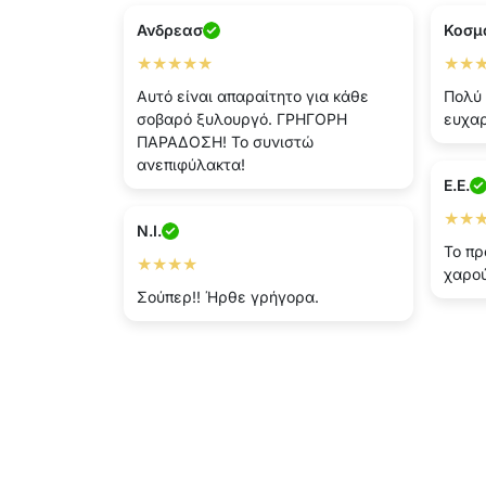
Ανδρεασ
Κοσμ
★★★★★
★★
Αυτό είναι απαραίτητο για κάθε
Πολύ 
σοβαρό ξυλουργό. ΓΡΗΓΟΡΗ
ευχαρ
ΠΑΡΑΔΟΣΗ! Το συνιστώ
ανεπιφύλακτα!
E.E.
★★
N.I.
Το πρ
★★★★
χαρού
Σούπερ!! Ήρθε γρήγορα.