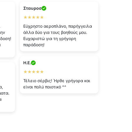
Σταυροσ
★★★★★
ι
Εύχρηστο αεροπλάνο, παρήγγειλα
μην
άλλα δύο για τους βοηθούς μου.
δοση!
Ευχαριστώ για τη γρήγορη
α
παράδοση!
H.E.
★★★★★
Τέλειο σέρβις! Ήρθε γρήγορα και
α,
είναι πολύ ποιοτικό ^^
ματα.
α