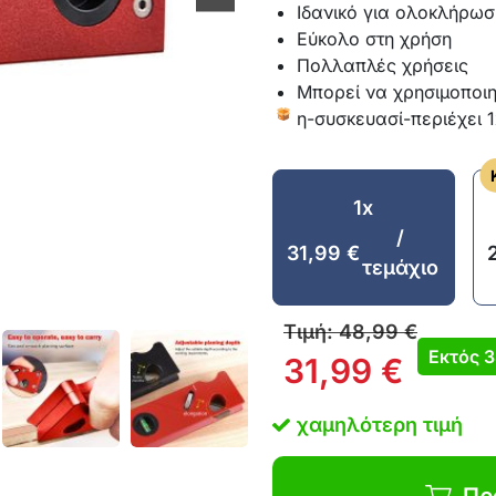
Ιδανικό για ολοκλήρωσ
Εύκολο στη χρήση
Πολλαπλές χρήσεις
Μπορεί να χρησιμοποιη
η-συσκευασί-περιέχει 
1x
/
31,99
€
τεμάχιο
Τιμή:
48,99
€
Εκτός
31,99
€
χαμηλότερη τιμή