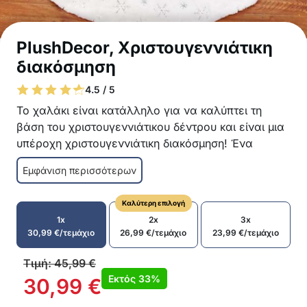
PlushDecor, Χριστουγεννιάτικη
διακόσμηση
4.5 / 5
Το χαλάκι είναι κατάλληλο για να καλύπτει τη
βάση του χριστουγεννιάτικου δέντρου και είναι μια
υπέροχη χριστουγεννιάτικη διακόσμηση! Ένα
αφράτο απαλό χαλάκι με νιφάδες χιονιού θα
Εμφάνιση περισσότερων
δημιουργήσει μια πραγματικά χριστουγεννιάτικη
ατμόσφαιρα και θα κρύψει τη βάση του
Καλύτερη επιλογή
χριστουγεννιάτικου δέντρου!
1x
2x
3x
Η απόλυτη χριστουγεννιάτικη διακόσμηση
30,99
€
/τεμάχιο
26,99
€
/τεμάχιο
23,99
€
/τεμάχιο
Το χριστουγεννιάτικο δέντρο ποτέ δεν
φαινόταν καλύτερο
Τιμή:
45,99
€
Απαλό χαλάκι για κάτω από το
Εκτός
33%
30,99
€
χριστουγεννιάτικο δέντρο/li>