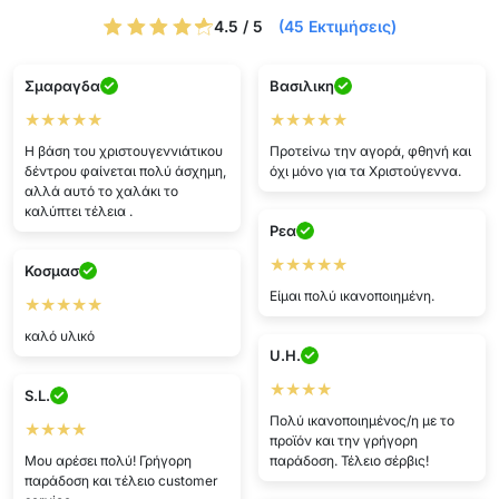
4.5 / 5
(45 Εκτιμήσεις)
Σμαραγδα
Βασιλικη
★★★★★
★★★★★
Η βάση του χριστουγεννιάτικου
Προτείνω την αγορά, φθηνή και
δέντρου φαίνεται πολύ άσχημη,
όχι μόνο για τα Χριστούγεννα.
αλλά αυτό το χαλάκι το
καλύπτει τέλεια .
Ρεα
★★★★★
Κοσμασ
Είμαι πολύ ικανοποιημένη.
★★★★★
καλό υλικό
U.H.
★★★★
S.L.
Πολύ ικανοποιημένος/η με το
★★★★
προϊόν και την γρήγορη
Μου αρέσει πολύ! Γρήγορη
παράδοση. Τέλειο σέρβις!
παράδοση και τέλειο customer