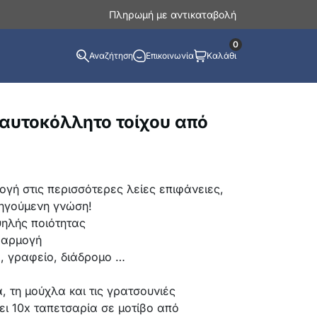
Πληρωμή με αντικαταβολή
0
Αναζήτηση
Επικοινωνία
Καλάθι
 αυτοκόλλητο τοίχου από
γή στις περισσότερες λείες επιφάνειες,
ηγούμενη γνώση!
ψηλής ποιότητας
φαρμογή
, γραφείο, διάδρομο …
, τη μούχλα και τις γρατσουνιές
ι 10x ταπετσαρία σε μοτίβο από