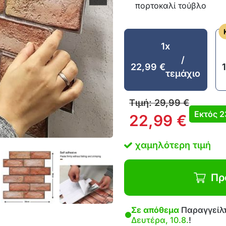
πορτοκαλί τούβλο
1x
/
22,99
€
τεμάχιο
Τιμή:
29,99
€
Εκτός
2
22,99
€
χαμηλότερη τιμή
Πρ
Σε απόθεμα
Παραγγείλτ
Δευτέρα, 10.8.
!