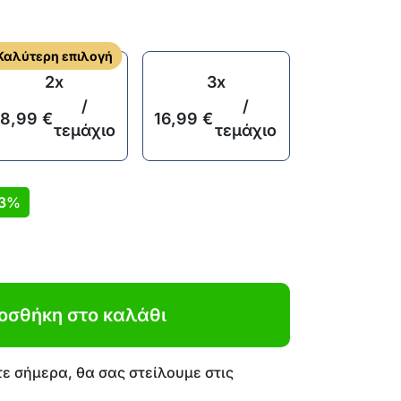
Καλύτερη επιλογή
2x
3x
/
/
18,99
€
16,99
€
τεμάχιο
τεμάχιο
3%
οσθήκη στο καλάθι
ε σήμερα, θα σας στείλουμε στις