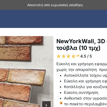
Αποστολή από ευρωπαϊκή αποθήκη
NewYorkWall, 3D
τούβλα (10 τμχ)
4.5 / 5
Εύκολη και γρήγορη εφαρμο
χωρίς την απαραίτητη
προ
Αυτοκόλλητα τοίχου υ
Εύκολη και γρήγορη ε
Κατάλληλο για κουζίνα
Εύκολη συντήρηση
Ανθεκτικό στην υγρασία
το-πακέτο-περιλαμβάνε