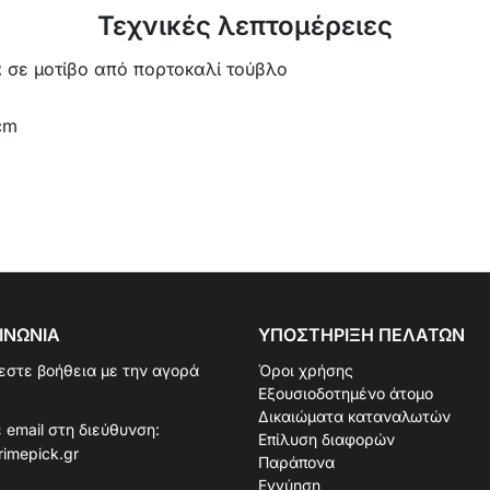
Τεχνικές λεπτομέρειες
 σε μοτίβο από πορτοκαλί τούβλο
cm
ΙΝΩΝΊΑ
ΥΠΟΣΤΉΡΙΞΗ ΠΕΛΑΤΏΝ
εστε βοήθεια με την αγορά
Όροι χρήσης
Εξουσιοδοτημένο άτομο
Δικαιώματα καταναλωτών
 email στη διεύθυνση:
Επίλυση διαφορών
rimepick.gr
Παράπονα
Εγγύηση