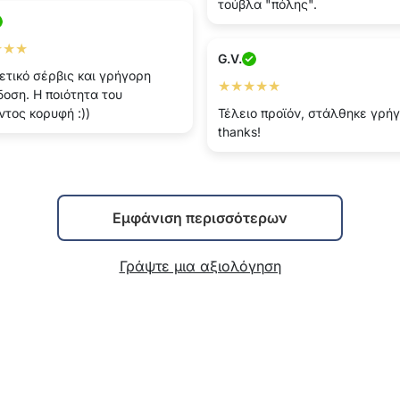
τούβλα "πόλης".
★★★
G.V.
ετικό σέρβις και γρήγορη
★★★★★
οση. Η ποιότητα του
ντος κορυφή :))
Τέλειο προϊόν, στάλθηκε γρή
thanks!
Εμφάνιση περισσότερων
Γράψτε μια αξιολόγηση