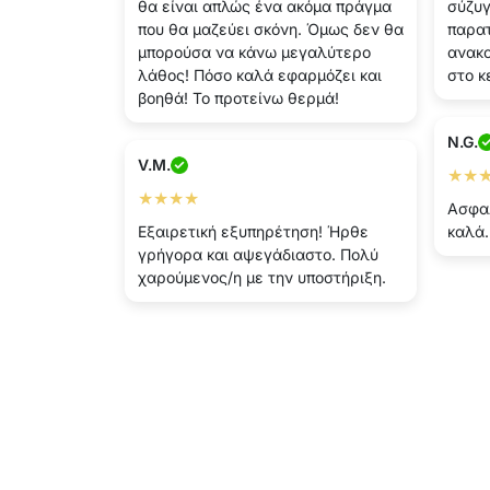
θα είναι απλώς ένα ακόμα πράγμα
σύζυγ
που θα μαζεύει σκόνη. Όμως δεν θα
παρατ
μπορούσα να κάνω μεγαλύτερο
ανακο
λάθος! Πόσο καλά εφαρμόζει και
στο κ
βοηθά! Το προτείνω θερμά!
N.G.
V.M.
★★
★★★★
Ασφα
Εξαιρετική εξυπηρέτηση! Ήρθε
καλά.
γρήγορα και αψεγάδιαστο. Πολύ
χαρούμενος/η με την υποστήριξη.