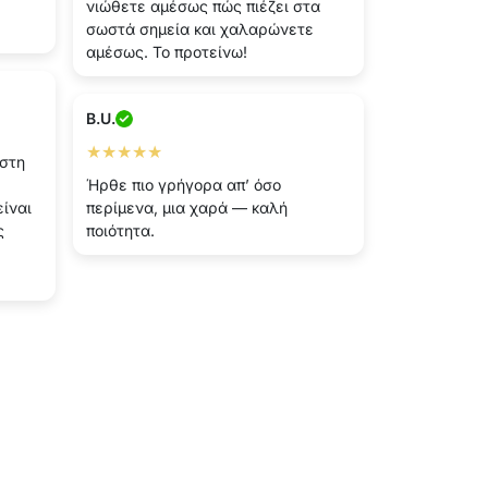
νιώθετε αμέσως πώς πιέζει στα
σωστά σημεία και χαλαρώνετε
αμέσως. Το προτείνω!
B.U.
★★★★★
 στη
Ήρθε πιο γρήγορα απ’ όσο
είναι
περίμενα, μια χαρά — καλή
ς
ποιότητα.