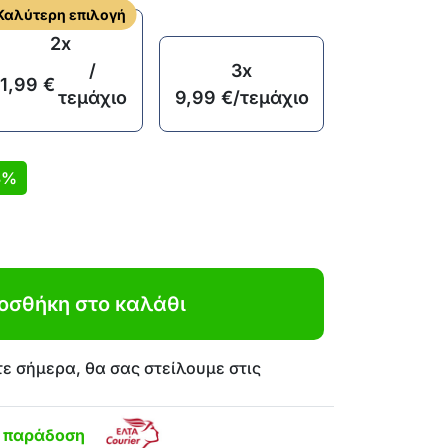
Καλύτερη επιλογή
2x
/
3x
11,99
€
τεμάχιο
9,99
€
/τεμάχιο
3%
οσθήκη στο καλάθι
ε σήμερα, θα σας στείλουμε στις
η παράδοση