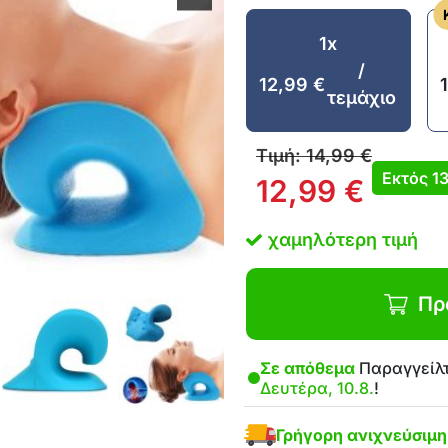
1x
/
12,99
€
τεμάχιο
Τιμή:
14,99
€
Εκτός
1
12,99
€
χαμηλότερη τιμή
Πρ
Σε απόθεμα
Παραγγείλτ
Δευτέρα, 10.8.
!
Γρήγορη ανιχνεύσιμ