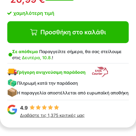
Υποστηρίζει αποτελεσματικά την αναπνοή από
τη μύτη
χαμηλότερη τιμή
Κλείνει απαλά το στόμα χωρίς δυσάρεστη
αίσθηση
Κατάλληλο για καθημερινή χρήση
Προσθήκη στο καλάθι
Βοηθά στη μείωση του ροχαλητού
Αυξάνει την ποιότητα του ύπνου και την
Σε απόθεμα
Παραγγείλτε σήμερα, θα σας στείλουμε
αποκατάσταση
στις
Δευτέρα, 10.8.
!
Στη Συσκευασία: 30x κολλητική ταινία
στόματος
Γρήγορη ανιχνεύσιμη παράδοση
Πληρωμή κατά την παράδοση
Η παραγγελία αποστέλλεται από ευρωπαϊκή αποθήκη
4.9
Διαβάστε τις 1,375 κριτικές μας