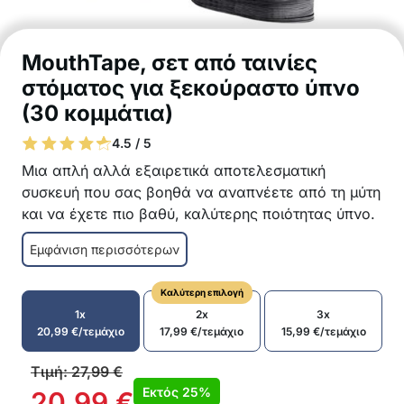
MouthTape, σετ από ταινίες
στόματος για ξεκούραστο ύπνο
(30 κομμάτια)
4.5 / 5
Μια απλή αλλά εξαιρετικά αποτελεσματική
συσκευή που σας βοηθά να αναπνέετε από τη μύτη
και να έχετε πιο βαθύ, καλύτερης ποιότητας ύπνο.
Το MouthTape αποτρέπει την ασυνείδητη αναπνοή
Εμφάνιση περισσότερων
από το στόμα για να μειώσει το ροχαλητό, το ξηρό
στόμα και τον ανήσυχο ύπνο. Είναι σχεδιασμένο
Καλύτερη επιλογή
για οποιονδήποτε θέλει να βελτιώσει την ενέργεια
1x
2x
3x
και την ευημερία.
20,99
€
/τεμάχιο
17,99
€
/τεμάχιο
15,99
€
/τεμάχιο
Μαλακές, υποαλλεργικές, μίας χρήσης ταινίες
Εύκολο και γρήγορο στη χρήση – κολλήστε το
Τιμή:
27,99
€
πριν από τον ύπνο
Εκτός
25%
20,99
€