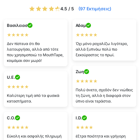
4.5 / 5
(97 Εκτιμήσεις)
Βασιλειοσ
Αδαμ
★★★★★
★★★★★
Δεν πίστευα ότι θα
Όχι μόνο ροχαλίζω λιγότερο,
λειτουργήσει, αλλά από τότε
αλλά ξυπνάω πολύ πιο
που χρησιμοποιώ το MouthTape,
ξεκούραστος το πρωί.
κοιμάμαι σαν μωρό!
Ζωη
U.E.
★★★★★
★★★★★
Πολύ άνετο, σχεδόν δεν νιώθεις
Καλύτερη τιμή από τα φυσικά
τη ζώνη, αλλά η διαφορά στον
καταστήματα.
ύπνο είναι τεράστια.
C.O.
I.D.
★★★★★
★★★★
Εύκολη και ασφαλής πληρωμή
έξτρα ποιότητα και γρήγορη