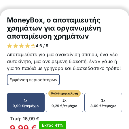
MoneyBox, ο αποταμιευτής
χρημάτων για οργανωμένη
αποταμίευση χρημάτων
4.6 / 5
Αποταμιεύστε για μια ανακαίνιση σπιτιού, ένα νέο
αυτοκίνητο, μια ονειρεμένη διακοπή, έναν γάμο ή
για τα παιδιά με γρήγορο και διασκεδαστικό τρόπο!
Οργανωμένες αποταμιεύσεις μέχρι ένα
Εμφάνιση περισσότερων
καθορισμένο ποσό
Κίνητρο για να σας ενθαρρύνει να
Καλύτερη επιλογή
αποταμιεύετε τακτικά
1x
2x
3x
Μικρότερα ποσά γραμμένα και τοποθετημένα
9,99
€
/τεμάχιο
9,29
€
/τεμάχιο
8,69
€
/τεμάχιο
στον αποταμιευτή, κάνουν την αποταμίευση πιο
οργανωμένη
Τιμή:
16,99
€
Επαναχρησιμοποιήσιμο
Εκτός
41%
9,99
€