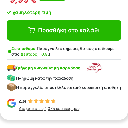
Διαφανής σχεδίαση
Υψηλής ποιότητας ακρυλικό
χαμηλότερη τιμή
Συμπαγής και κομψή σχεδίαση
Εύκολο άνοιγμα καπακιού
Υπέροχη ιδέα δώρου
Προσθήκη στο καλάθι
Εύκολο στη χρήση, κατάλληλο για όλες τις
γενιές
Σε απόθεμα
Παραγγείλτε σήμερα, θα σας στείλουμε
Στη Συσκευασία: 1x κουτί αποταμίευσης
στις
Δευτέρα, 10.8.
!
χρημάτων
Γρήγορη ανιχνεύσιμη παράδοση
Πληρωμή κατά την παράδοση
Η παραγγελία αποστέλλεται από ευρωπαϊκή αποθήκη
4.9
Διαβάστε τις 1,375 κριτικές μας