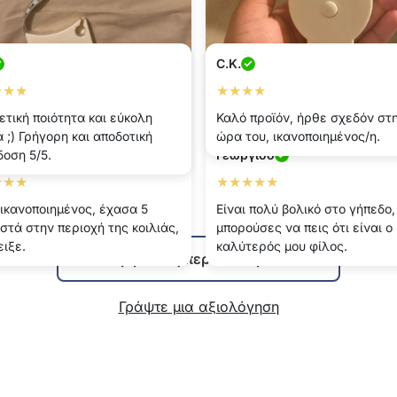
C.K.
★★★
★★★★
ετική ποιότητα και εύκολη
Καλό προϊόν, ήρθε σχεδόν στ
 ;) Γρήγορη και αποδοτική
ώρα του, ικανοποιημένος/η.
αγδα
οση 5/5.
Γεωργιοσ
★★★
★★★★★
ικανοποιημένος, έχασα 5
Είναι πολύ βολικό στο γήπεδο,
στά στην περιοχή της κοιλιάς,
μπορούσες να πεις ότι είναι ο
ειξε.
καλύτερός μου φίλος.
Εμφάνιση περισσότερων
Γράψτε μια αξιολόγηση