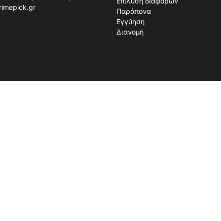
Επίλυση διαφορών
rimepick.gr
Παράπονα
Εγγύηση
Διανομή