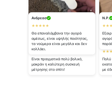
Ανδρεασ
N.P.
★★★★★
★★
Θα επαναλάμβανα την αγορά
Εξαιρ
αμέσως, είναι υψηλής ποιότητας,
αγορά
Ραφαηλ
τα νούμερα είναι μεγάλα και δεν
Σμαρ
παράδ
κολλάει.
★★★★★
★★
Είναι πραγματικά πολύ βολικό,
Πολύ 
μακράν η καλύτερη συσκευή
εκατο
μέτρησης στο σπίτι!
με έδ