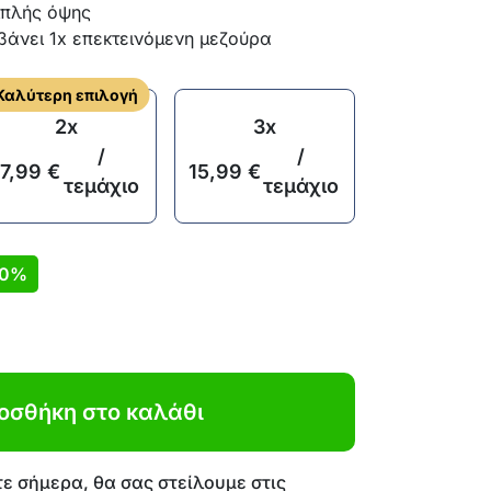
ιπλής όψης
άνει 1x επεκτεινόμενη μεζούρα
Καλύτερη επιλογή
2x
3x
/
/
17,99
€
15,99
€
τεμάχιο
τεμάχιο
0%
οσθήκη στο καλάθι
ε σήμερα, θα σας στείλουμε στις