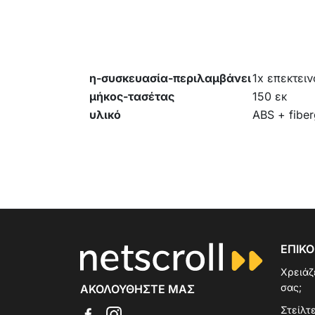
η-συσκευασία-περιλαμβάνει
1x επεκτει
μήκος-τασέτας
150 εκ
υλικό
ABS + fiber
ΕΠΙΚΟ
Χρειάζ
σας;
ΑΚΟΛΟΥΘΉΣΤΕ ΜΑΣ
Στείλτε