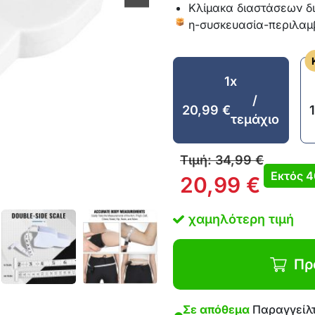
Κλίμακα διαστάσεων δ
η-συσκευασία-περιλαμβ
1x
/
20,99
€
τεμάχιο
Τιμή:
34,99
€
Εκτός
4
20,99
€
χαμηλότερη τιμή
Πρ
Σε απόθεμα
Παραγγείλτ