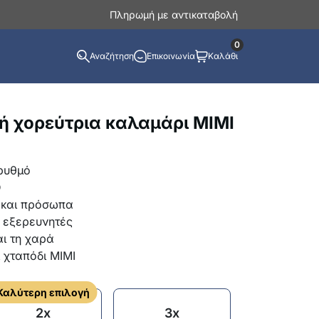
Πληρωμή με αντικαταβολή
0
Αναζήτηση
Επικοινωνία
Καλάθι
ή χορεύτρια καλαμάρι MIMI
 ρυθμό
D
ς και πρόσωπα
ς εξερευνητές
αι τη χαρά
 χταπόδι MIMI
Καλύτερη επιλογή
2x
3x