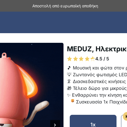
Αποστολή από ευρωπαϊκή αποθήκη
MEDUZ, Ηλεκτρικ
4.5 / 5
🎵 Μουσική και φώτα στον
💡 Ζωντανός φωτισμός LE
🦑 Διασκεδαστικές κινήσει
🎁 Τέλειο δώρο για μικρού
✨ Ενθαρρύνει την κίνηση κ
Συσκευασία 1x Παιχνίδι
1x