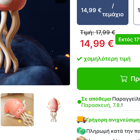
/
14,99
€
τεμάχιο
Τιμή:
17,99
€
Εκτός
1
14,99
€
χαμηλότερη τιμή
Πρ
Σε απόθεμα
Παραγγείλτ
Παρασκευή, 7.8.
!
Γρήγορη ανιχνεύσιμ
Πληρωμή κατά την π