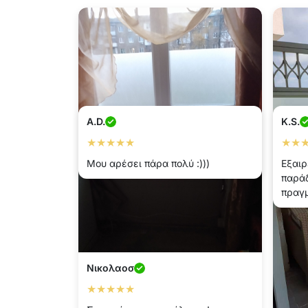
A.D.
K.S.
★★★★★
★★
Μου αρέσει πάρα πολύ :)))
Εξαιρ
παράδ
πραγμ
Νικολαοσ
★★★★★