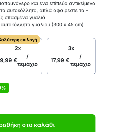
απουνόνερο και ένα επίπεδο αντικείμενο
το αυτοκόλλητο, απλά αφαιρέστε το –
ίς σπασμένα γυαλιά
 αυτοκόλλητο γυαλιού (300 x 45 cm)
Καλύτερη επιλογή
2x
3x
/
/
19,99
€
17,99
€
τεμάχιο
τεμάχιο
9%
οσθήκη στο καλάθι