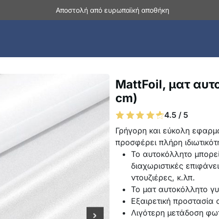
Αποστολή από ευρωπαϊκή αποθήκη
MattFoil, ματ αυ
cm)
4.5 / 5
Γρήγορη και εύκολη εφαρμο
προσφέρει πλήρη ιδιωτικότ
Το αυτοκόλλητο μπορε
διαχωριστικές επιφάνει
ντουζιέρες, κ.λπ.
Το ματ αυτοκόλλητο γυ
Εξαιρετική προστασία α
Λιγότερη μετάδοση φω