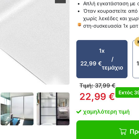
Απλή εγκατάσταση με σ
Όταν κουραστείτε από 
χωρίς λεκέδες και χωρ
στη-συσκευασία 1x ματ
1x
/
22,99
€
τεμάχιο
Τιμή:
37,99
€
Εκτός
3
22,99
€
χαμηλότερη τιμή
Πρ