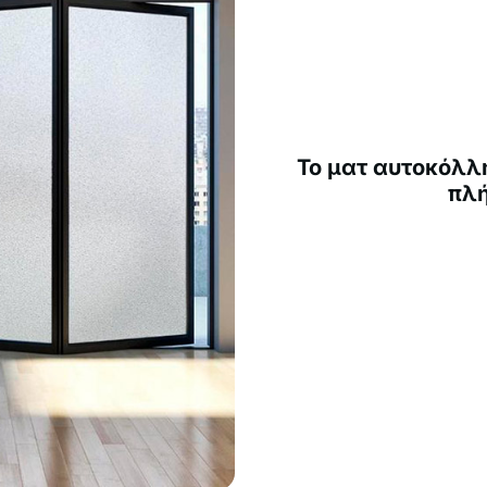
Το ματ αυτοκόλλ
πλή