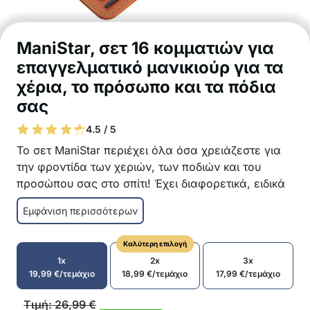
ManiStar, σετ 16 κομματιών για
επαγγελματικό μανικιούρ για τα
χέρια, το πρόσωπο και τα πόδια
σας
4.5 / 5
Το σετ ManiStar περιέχει όλα όσα χρειάζεστε για
την φροντίδα των χεριών, των ποδιών και του
προσώπου σας στο σπίτι! Έχει διαφορετικά, ειδικά
εργαλεία για να κρατάτε καθαρό και περιποιημένο
Εμφάνιση περισσότερων
το κάθε μέρος του σώματος σας, ενώ οι κοφτερές
λεπίδες από ανοξείδωτο ατσάλι κόβουν τα νύχια
Καλύτερη επιλογή
και αφαιρούν το νεκρό δέρμα απαλά και εύκολα!
1x
2x
3x
Σετ με 16 κομμάτια για την φροντίδα των
19,99
€
/τεμάχιο
18,99
€
/τεμάχιο
17,99
€
/τεμάχιο
χεριών, των ποδιών και του προσώπου
Όλα όσα χρειάζεστε σε μια δερμάτινη θήκη
Τιμή:
26,99
€