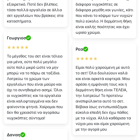
εξαιρετικό. Ποτέ δεν βλέπεις
διάφορα νυχοκόπτες σε
τόσα πολλά εργαλεία σε άλλα
διάφορα μεγέθη και γωνίες, κάτι
σετ εργαλείων που βρίσκεις στα
που κάνει το κόψιμο των νυχιών
καταστήματα.
πολύ εύκολο. Η δερμάτινη θήκη
είναι καλής ποιότητας και έχει
ωραίο χρώμα.
Γεωργιοσ
★★★★★
Ρεα
Το μέγεθος του σετ είναι τέλειο
★★★★★
για μένα, ούτε πολύ μεγάλο
ούτε πολύ μικρό ώστε να μην
Είμαι πολύ χαρούμενη με αυτό
μπορώ να το πάρω σε ταξίδια.
το σετ! Όλα δουλεύουν καλά
Λατρεύω το χρώμα των
και είναι αρκετά κοφτερά. Μου
εργαλείων που είναι μαύρο και
αρέσει η εμφάνιση τους και η
όχι το συνηθισμένο ασημί. Όλοι
δερμάτινη θήκη είναι ΤΕΛΕΙΑ,
οι νυχοκόπτες και τα εργαλεία
την λατρεύω! Το προτείνω
είναι καλοφτιαγμένα και δεν
ανεπιφύλακτα αυτό το σετ.
φαίνονται φτηνά. Χαίρομαι που
Βέβαια ίσως εντυπωσιάζομαι
δεν θα χρειαστεί να αγοράσω
εύκολα επειδή δεν έχω πάθος
νυχοκόπτες σύντομα!
με τα νύχια. Αλλά καθάρισα τα
νύχια μου και είμαι χαρούμενη
με την αγορά μου
Δαναη