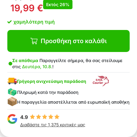
Πολύ κοφτερές λεπίδες από ανοξείδωτο
Εκτός
26%
19,99
€
ατσάλι
Εργονομικός σχεδιασμός
χαμηλότερη τιμή
Κατάλληλο για ταξίδια
Τέλειο δώρο για άντρες και γυναίκες
η-συσκευασία-περιέχει 1x κιτ ManiStar 16
Προσθήκη στο καλάθι
τεμαχίων
Σε απόθεμα
Παραγγείλτε σήμερα, θα σας στείλουμε
στις
Δευτέρα, 10.8.
!
Γρήγορη ανιχνεύσιμη παράδοση
Πληρωμή κατά την παράδοση
Η παραγγελία αποστέλλεται από ευρωπαϊκή αποθήκη
4.9
Διαβάστε τις 1,375 κριτικές μας