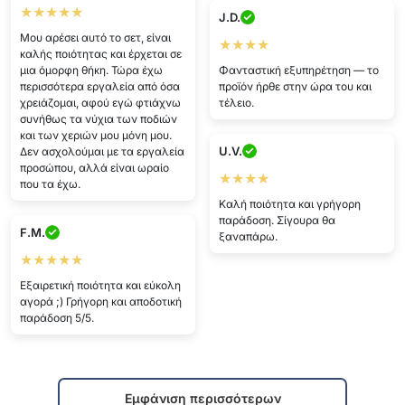
★★★★★
J.D.
Μου αρέσει αυτό το σετ, είναι
★★★★
καλής ποιότητας και έρχεται σε
μια όμορφη θήκη. Τώρα έχω
Φανταστική εξυπηρέτηση — το
περισσότερα εργαλεία από όσα
προϊόν ήρθε στην ώρα του και
χρειάζομαι, αφού εγώ φτιάχνω
τέλειο.
συνήθως τα νύχια των ποδιών
και των χεριών μου μόνη μου.
U.V.
Δεν ασχολούμαι με τα εργαλεία
προσώπου, αλλά είναι ωραίο
★★★★
που τα έχω.
Καλή ποιότητα και γρήγορη
παράδοση. Σίγουρα θα
F.M.
ξαναπάρω.
★★★★★
Εξαιρετική ποιότητα και εύκολη
αγορά ;) Γρήγορη και αποδοτική
παράδοση 5/5.
Εμφάνιση περισσότερων