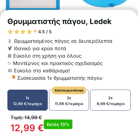
Θρυμματιστής πάγου, Ledek
4.5 / 5
💧 Θρυμματισμένος πάγος σε δευτερόλεπτα
🍹 Ιδανικό για κρύα ποτά
⚙️ Εύκολο στη χρήση για όλους
✨ Μοντέρνος και πρακτικός σχεδιασμός
🧼 Εύκολο στο καθάρισμα!
Συσκευασία 1x θρυμματιστής πάγου
Καλύτερη επιλογή
1x
2x
3x
12,99
€
/τεμάχιο
11,99
€
/τεμάχιο
9,99
€
/τεμάχιο
Τιμή:
14,99
€
Εκτός
13%
12,99
€