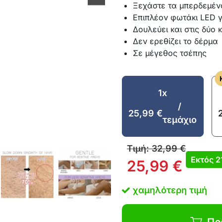
Ξεχάστε τα μπερδεμέν
Επιπλέον φωτάκι LED γ
Δουλεύει και στις δύο 
Δεν ερεθίζει το δέρμα
Σε μέγεθος τσέπης
1x
/
25,99
€
τεμάχιο
Τιμή:
32,99
€
Εκτός
2
25,99
€
χαμηλότερη τιμή