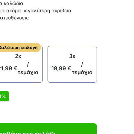
α καλώδια
ια ακόμα μεγαλύτερη ακρίβεια
κατευθύνσεις
Καλύτερη επιλογή
2x
3x
/
/
21,99
€
19,99
€
τεμάχιο
τεμάχιο
1%