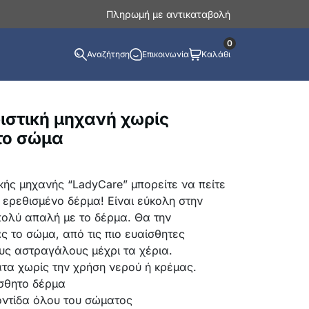
Πληρωμή με αντικαταβολή
0
Αναζήτηση
Επικοινωνία
Καλάθι
ριστική μηχανή χωρίς
το σώμα
ικής μηχανής “LadyCare” μπορείτε να πείτε
ο ερεθισμένο δέρμα! Είναι εύκολη στην
πολύ απαλή με το δέρμα. Θα την
ς το σώμα, από τις πιο ευαίσθητες
ους αστραγάλους μέχρι τα χέρια.
τα χωρίς την χρήση νερού ή κρέμας.
ίσθητο δέρμα
οντίδα όλου του σώματος