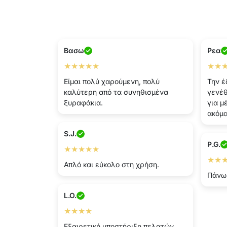
Βασω
Ρεα
★★★★★
★★
Είμαι πολύ χαρούμενη, πολύ
Την έ
καλύτερη από τα συνηθισμένα
γενέθ
ξυραφάκια.
για μ
ακόμ
S.J.
P.G.
★★★★★
★★
Απλό και εύκολο στη χρήση.
Πάνω 
L.O.
★★★★
Εξαιρετική υποστήριξη πελατών