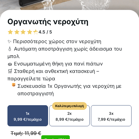
Οργανωτής νεροχύτη
4.5 / 5
✨ Περισσότερος χώρος στον νεροχύτη
💧 Αυτόματη αποστράγγιση χωρίς άδειασμα του
μπολ
🧽 Ενσωματωμένη θήκη για πανί πιάτων
🛒 Σταθερή και ανθεκτική κατασκευή –
παραγγείλετε τώρα
Συσκευασία 1x Οργανωτής για νεροχύτη με
αποστραγγιστή
Καλύτερη επιλογή
1x
2x
3x
9,99
€
/τεμάχιο
8,99
€
/τεμάχιο
7,99
€
/τεμάχιο
Τιμή:
11,99
€