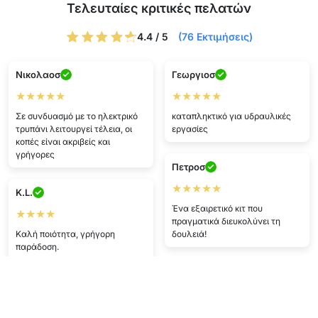
Τελευταίες κριτικές πελατών
4.4 / 5
(76 Εκτιμήσεις)
Νικολαοσ
Γεωργιοσ
★★★★★
★★★★★
Σε συνδυασμό με το ηλεκτρικό
καταπληκτικό για υδραυλικές
τρυπάνι λειτουργεί τέλεια, οι
εργασίες
κοπές είναι ακριβείς και
γρήγορες
Πετροσ
★★★★★
K.L.
Ένα εξαιρετικό κιτ που
★★★★
πραγματικά διευκολύνει τη
Καλή ποιότητα, γρήγορη
δουλειά!
παράδοση.
H.U.
H.O.
★★★★
★★★★★
Ήρθε πιο γρήγορα απ’ όσο