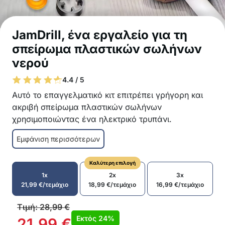
JamDrill, ένα εργαλείο για τη
σπείρωμα πλαστικών σωλήνων
νερού
4.4 / 5
Αυτό το επαγγελματικό κιτ επιτρέπει γρήγορη και
ακριβή σπείρωμα πλαστικών σωλήνων
χρησιμοποιώντας ένα ηλεκτρικό τρυπάνι.
Ισχυρός και ανθεκτικός κράμα χάλυβα
Εμφάνιση περισσότερων
εξασφαλίζει μεγάλη διάρκεια ζωής
Αυτόματη λείανση δοντιών για τέλεια ακρίβεια
Καλύτερη επιλογή
σε κάθε κοπή
1x
2x
3x
Το κιτ περιλαμβάνει τρεις διαφορετικές
21,99
€
/τεμάχιο
18,99
€
/τεμάχιο
16,99
€
/τεμάχιο
κοπτικές κεφαλές (20 mm, 25 mm, 32 mm)
Ομαλή, χωρίς εμπόδια απομάκρυνση τσιπ
Τιμή:
28,99
€
Εύκολο στη χρήση με τυπικά ηλεκτρικά
Εκτός
24%
21,99
€