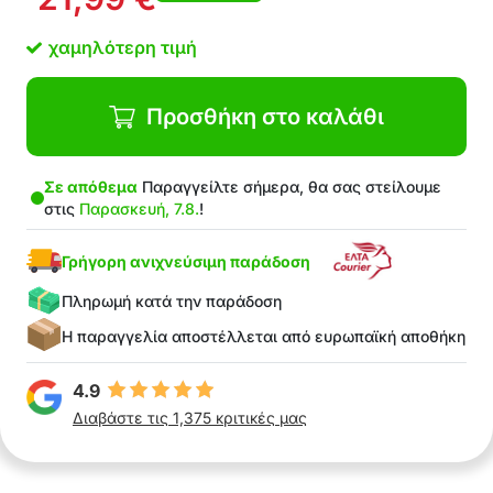
τρυπάνια (δεν περιλαμβάνονται)
Ιδανικό για υδραυλικές και DIY έργα
χαμηλότερη τιμή
Στη Συσκευασία: 1x βάση, 3x κοπτικές κεφαλές
(20 mm, 25 mm, 32 mm), 2x δαχτυλίδια
Προσθήκη στο καλάθι
Σε απόθεμα
Παραγγείλτε σήμερα, θα σας στείλουμε
στις
Παρασκευή, 7.8.
!
Γρήγορη ανιχνεύσιμη παράδοση
Πληρωμή κατά την παράδοση
Η παραγγελία αποστέλλεται από ευρωπαϊκή αποθήκη
4.9
Διαβάστε τις 1,375 κριτικές μας