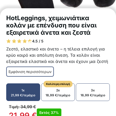
HotLeggings, χειμωνιάτικα
κολάν με επένδυση που είναι
εξαιρετικά άνετα και ζεστά
4.5 / 5
Ζεστό, ελαστικό και άνετο – η τέλεια επιλογή για
κρύο καιρό και απόλυτη άνεση. Τα κολάν είναι
εξαιρετικά ελαστικά και άνετα και έχουν μια ζεστή
επένδυση στο εσωτερικό. Universal μέγεθος για
Εμφάνιση περισσότερων
όλες τις φιγούρες!
Επενδυμένο και ευχάριστα ζεστό κολάν.
Καλύτερη επιλογή
Ψηλή μέση που αδυνατίζει οπτικά τη σωματική
1x
2x
3x
διάπλαση και επιμηκύνει τα πόδια.
21,99
€
/τεμάχιο
18,99
€
/τεμάχιο
16,99
€
/τεμάχιο
Σχηματίζουν υπέροχα τη σιλουέτα σας
Ταιριάζουν τέλεια στο σώμα
Τιμή:
34,99
€
Universal μέγεθος
Εκτός
37%
21,99
€