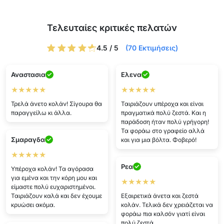
Τελευταίες κριτικές πελατών
4.5 / 5
(70 Εκτιμήσεις)
Αναστασια
Ελενα
★★★★★
★★★★★
Τρελά άνετο κολάν! Σίγουρα θα
Ταιριάζουν υπέροχα και είναι
παραγγείλω κι άλλα.
πραγματικά πολύ ζεστά. Και η
παράδοση ήταν πολύ γρήγορη!
Τα φοράω στο γραφείο αλλά
Σμαραγδα
και για μια βόλτα. Φοβερό!
★★★★★
Ρεα
Υπέροχα κολάν! Τα αγόρασα
για εμένα και την κόρη μου και
★★★★★
είμαστε πολύ ευχαριστημένοι.
Ταιριάζουν καλά και δεν έχουμε
Εξαιρετικά άνετα και ζεστά
κρυώσει ακόμα.
κολάν. Τελικά δεν χρειάζεται να
φοράω πια καλσόν γιατί είναι
πολύ ζεστά.