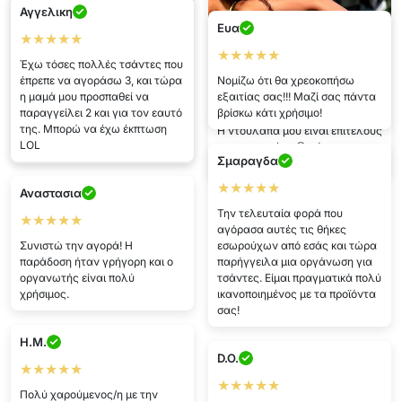
της. Μπορώ να έχω έκπτωση
γιατί δεν το αγόρασα
Η ντουλάπα μου είναι επιτέλους
LOL
νωρίτερα?? Υπέροχη λύση!
τακτοποιημένη 😊 χάρη στο
Σμαραγδα
Netscroll!
★★★★★
Αναστασια
Την τελευταία φορά που
★★★★★
αγόρασα αυτές τις θήκες
Συνιστώ την αγορά! Η
εσωρούχων από εσάς και τώρα
παράδοση ήταν γρήγορη και ο
παρήγγειλα μια οργάνωση για
οργανωτής είναι πολύ
τσάντες. Είμαι πραγματικά πολύ
χρήσιμος.
ικανοποιημένος με τα προϊόντα
σας!
H.M.
D.O.
★★★★★
★★★★★
Πολύ χαρούμενος/η με την
αγορά. Κουλ!
Super τιμή σοκ! Καλύτερα από
τα φυσικά μαγαζιά.
Εμφάνιση περισσότερων