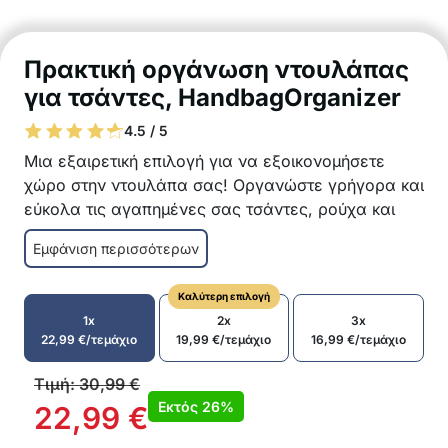
Πρακτική οργάνωση ντουλάπας
για τσάντες, HandbagOrganizer
4.5 / 5
Μια εξαιρετική επιλογή για να εξοικονομήσετε
χώρο στην ντουλάπα σας! Οργανώστε γρήγορα και
εύκολα τις αγαπημένες σας τσάντες, ρούχα και
άλλα προσωπικά σας αντικείμενα!
Εμφάνιση περισσότερων
6 πρακτικές τσέπες
Εξαιρετική διαφάνεια
Καλύτερη επιλογή
Εύκολη και γρήγορη εγκατάσταση
1x
2x
3x
Εξοικονομεί χώρο στο ντουλάπι
22,99
€
/τεμάχιο
19,99
€
/τεμάχιο
16,99
€
/τεμάχιο
Ανθεκτικό και αδιάβροχο υλικό
Κατάλληλο για τσάντες, παπούτσια, πετσέτες,
Τιμή:
30,99
€
παιχνίδια κ.λπ.
Εκτός
26%
22,99
€
Το πακέτο περιλαμβάνει: 1x organizer για