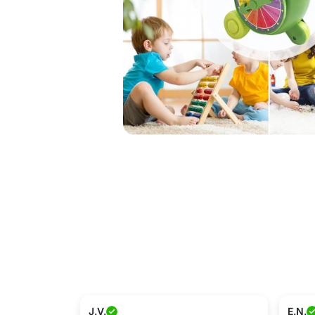
J.V.
E.N.