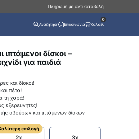
Πληρωμή με αντικαταβολή
0
Αναζήτηση
Επικοινωνία
Καλάθι
ι ιπτάμενοι δίσκοι –
χνίδι για παιδιά
ες και δίσκοι!
και πέτα!
ι τη χαρά!
ύς εξερευνητές!
τής σβούρων και ιπτάμενων δίσκων
Καλύτερη επιλογή
2x
3x