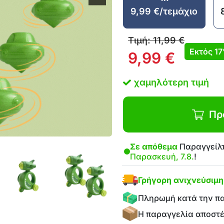
9,99
€
/τεμάχιο
Τιμή:
11,99
€
Εκτός
1
9,99
€
χαμηλότερη τιμή
Πρ
Σε απόθεμα
Παραγγείλτ
Παρασκευή, 7.8.
!
Γρήγορη ανιχνεύσιμ
Πληρωμή κατά την π
Η παραγγελία αποστ