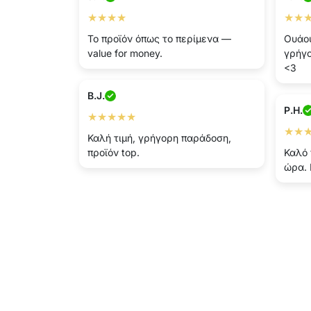
★★★★
★★
Το προϊόν όπως το περίμενα —
Ουάο
value for money.
γρήγο
<3
B.J.
P.H.
★★★★★
★★
Καλή τιμή, γρήγορη παράδοση,
προϊόν top.
Καλό 
ώρα. 