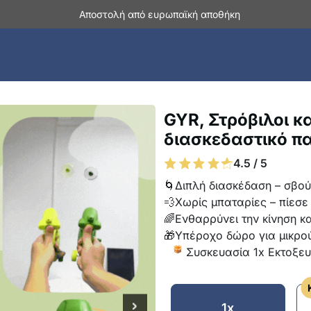
Αποστολή από ευρωπαϊκή αποθήκη
GYR, Στρόβιλοι κα
διασκεδαστικό παι
4.5 / 5
🌀Διπλή διασκέδαση – σβούρ
💨Χωρίς μπαταρίες – πίεσε 
🌈Ενθαρρύνει την κίνηση κα
🎁Υπέροχο δώρο για μικρο
Συσκευασία 1x Εκτοξευ
1x