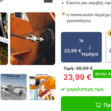
Εύκολη και ακριβής εφ
η-συσκευασία-περιέχει
γρασαδόρου
1x
/
23,99
€
τεμάχιο
Τιμή:
39,99
€
Εκτός
4
23,99
€
χαμηλότερη τιμή
Πρ