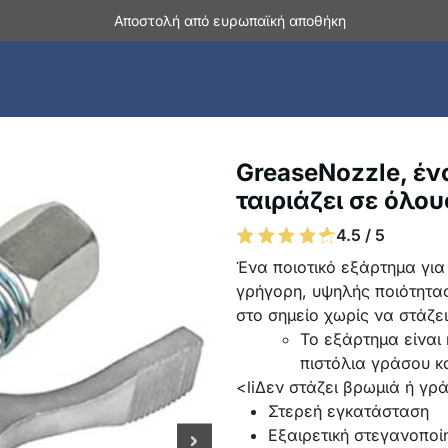
Αποστολή από ευρωπαϊκή αποθήκη
GreaseNozzle, έ
ταιριάζει σε όλο
4.5 / 5
Ένα ποιοτικό εξάρτημα για
γρήγορη, υψηλής ποιότητας
στο σημείο χωρίς να στάζει
Το εξάρτημα είναι 
πιστόλια γράσου κ
<liΔεν στάζει βρωμιά ή γρ
Στερεή εγκατάσταση
Εξαιρετική στεγανοποί