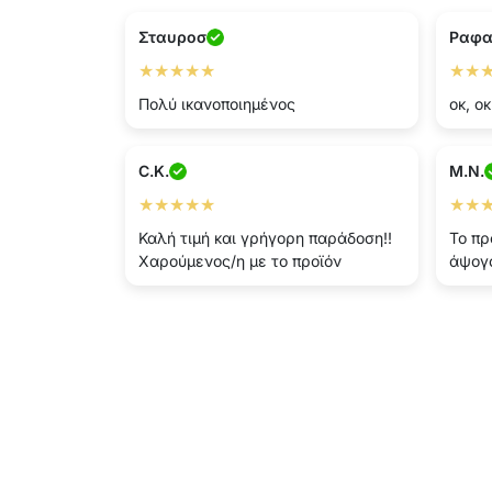
Σταυροσ
Ραφα
★★★★★
★★
Πολύ ικανοποιημένος
οκ, ο
C.K.
M.N.
★★★★★
★★
Καλή τιμή και γρήγορη παράδοση!!
Το πρ
Χαρούμενος/η με το προϊόν
άψογο