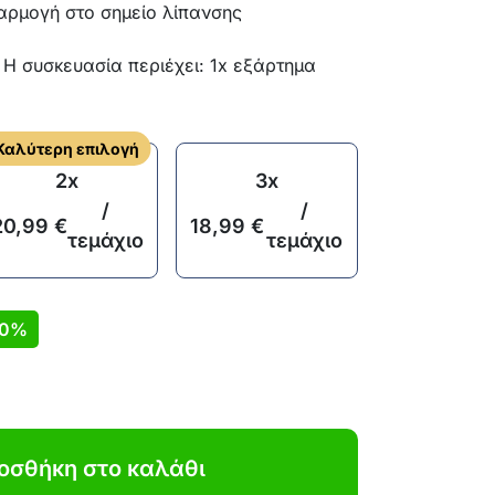
αρμογή στο σημείο λίπανσης
 Η συσκευασία περιέχει: 1x εξάρτημα
Καλύτερη επιλογή
2x
3x
/
/
20,99
€
18,99
€
τεμάχιο
τεμάχιο
0%
οσθήκη στο καλάθι