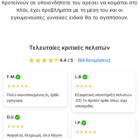
στήριξη στην σπονδυλική σας στήλη και τη λεκάνη.
Τρύπες αερισμού εντός του μαξιλαριού εξασφαλίζουν
πως δε θα ζεσταθείτε, και το κάλυμμα με φερμουάρ με
δυνατότητα πλυσίματος είναι η τέλεια προσθήκη για να
διατηρήσει το ύψιστο επίπεδο υγιεινής. Ορθοπεδικοί το
προτείνουν σε οποιονδήποτε του αρέσει να κοιμάται στο
πλάι, έχει προβλήματα με τη μέση του και οι
εγκυμονούσες γυναίκες ειδικά θα το αγαπήσουν.
Τελευταίες κριτικές πελατών
4.4 / 5
(84 Εκτιμήσεις)
F.M.
L.B.
★★★★★
★★★★
Πολύ ικανοποιημένος/η, ήρθε
Εξαιρετική υποστήριξη πελατών