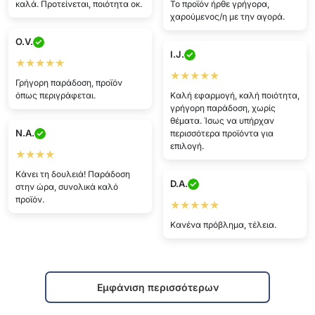
γρήγορα.
:DD Το προϊόν ήρθε όπως είχε
υποσχεθεί.
D.U.
I.P.
★★★★
★★★★★
Ασφαλής πληρωμή, όλα πήγαν
καλά. Προτείνεται, ποιότητα οκ.
Το προϊόν ήρθε γρήγορα,
χαρούμενος/η με την αγορά.
O.V.
I.J.
★★★★★
★★★★★
Γρήγορη παράδοση, προϊόν
όπως περιγράφεται.
Καλή εφαρμογή, καλή ποιότητα,
γρήγορη παράδοση, χωρίς
θέματα. Ίσως να υπήρχαν
N.A.
περισσότερα προϊόντα για
επιλογή.
★★★★
Κάνει τη δουλειά! Παράδοση
D.A.
στην ώρα, συνολικά καλό
προϊόν.
★★★★★