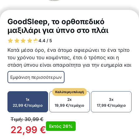
GoodSleep, το ορθοπεδικό
μαξιλάρι για ύπνο στο πλάι
4.4 / 5
Κατά μέσα όρο, ένα άτομο αφιερώνει το ένα τρίτο
του χρόνου του κοιμόντας, έτσι ό τρόπος και η
στάση ύπνου είναι απαραίτητα για την ευημερία και
τη ψυχοσωματική μας κατάσταση. Το μαξιλάρι
Εμφάνιση περισσότερων
GoodSleep παρέχει εξαιρετική στήριξη όταν
κοιμάστε στο πλάι, ανακουφίζει από την πίεση στα
Καλύτερη επιλογή
γόνατα, τη λεκάνη, την ορφυϊκή χώρα και την
1x
2x
3x
σπονδυλική στήλη, επομένως βελτιώνει την
22,99
€
/τεμάχιο
19,99
€
/τεμάχιο
17,99
€
/τεμάχιο
ποιότητα του ύπνου και μειώνει τον χρόνιο πόνο.
Μειώνει υπάρχοντα προβλήματα ή προλαμβάνει
Τιμή:
30,99
€
νέα με το GoodSleep μαξιλάρι και η σπονδυλική
Εκτός
26%
22,99
€
σας στήλη θα σας ευχαριστεί.