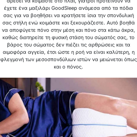
καλύτερη επιλογή, αλλά στην πραγματικότητα πολύ λίγα
άτομα κοιμούνται έτσι. Εάν θέλετε να αλλάξετε την
στάση του σώματός σας όταν κοιμάστε, μπορεί να είναι
πολύ δύσκολο και πάντα τοποθετούμε τον εαυτό μας
στην στάση που μας ταιριάζει περισσότερο. Εάν σας
αρέσει να κοιμάστε στο πλάι, γιατροί προτείνουν να
έχετε ένα μαξιλάρι GoodSleep ανάμεσα από τα πόδια
σας για να βοηθήσει να κρατήσετε ίσια την σπονδυλική
σας στήλη ενώ κοιμάστε και ξεκουράζεστε. Αυτό βοηθά
να αποφύγετε πόνο στην μέση και πόνο στα κάτω άκρα,
καθώς διατηρείτε τη φυσική στάση του σώματός σας, το
βάρος του σώματος δεν πιέζει τις αρθρώσεις και τα
αιμοφόρα αγγεία, έτσι ώστε η ροή να είναι καλύτερη, η
φλεγμονή των μεσοσπονδύλιων ιστών να μειώνεται όπως
και ο πόνος.