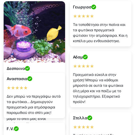
Γεωργιοσ
★★★★★
Τα τοποθέτησα στην πισίνα και
τα φωτάκια πραγματικά
φώτισαν την ατμόσφαιρα. Και η
κοπέλα μου ενθουσιάστηκε.
Αδαμ
★★★★★
Δεσποινα
Πραγματικά εύκολα στην
★★★★★
Αναστασια
χρήση! Μπορώ να κάθομαι
μπροστά σε αυτά τα φωτάκια
Είμαι ενθουσιασμένη με την
★★★★★
όλη μέρα και να παίζω με το
αγορά μου! Βάζω τα φωτάκια
Δεν μπορώ να περιγράψω αυτά
τηλεχειριστήριο. Εξαιρετικό
σε βάζα μόνη μου! Τα προτείνω
τα φωτάκια... Δημιουργούν
προϊόν!
σε όλους, είναι τέλεια 😊 Οι
πραγματικά μια ατμόσφαιρα
κόρες έχουν ενθουσιαστεί και
παραμυθιού στο σπίτι μας!
μου λένε συνεχώς "ουάου,
Στελλα
μαμά το σπίτι μας είναι
πανέμορφο"!
★★★★★
F.V.