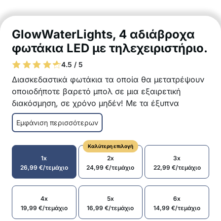
GlowWaterLights, 4 αδιάβροχα
φωτάκια LED με τηλεχειριστήριο.
4.5 / 5
Διασκεδαστικά φωτάκια τα οποία θα μετατρέψουν
οποιοδήποτε βαρετό μπολ σε μια εξαιρετική
διακόσμηση, σε χρόνο μηδέν! Με τα έξυπνα
φωτάκια, μπορείτε να ρυθμίσετε τα χρώματα στο
Εμφάνιση περισσότερων
τηλεχειριστήριο με χρώματα της αρεσκείας σας και
να δημιουργήσετε την ιδανική ατμόσφαιρα στο
Καλύτερη επιλογή
σπίτι, στην αυλή ή στην πισίνα σας!
1x
2x
3x
Αδιάβροχα και ανθεκτικά φωτάκια LED
26,99
€
/τεμάχιο
24,99
€
/τεμάχιο
22,99
€
/τεμάχιο
Τηλεχειριστήριο
Τέλεια διακόσμηση
Εύκολα στην χρήση
4x
5x
6x
19,99
€
/τεμάχιο
16,99
€
/τεμάχιο
14,99
€
/τεμάχιο
Εξωτερική και εσωτερική χρήση