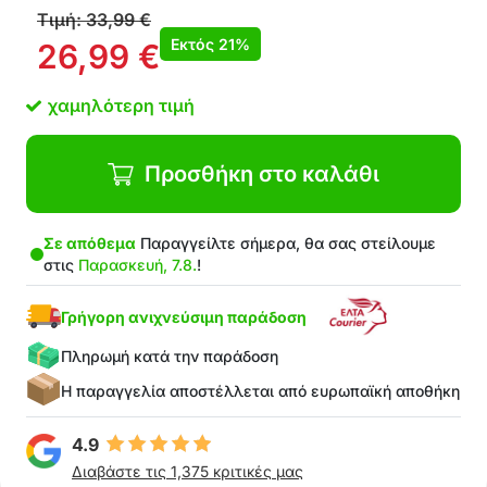
το-πακέτο-περιλαμβάνει 4x φωτάκια LED + 1x
Τιμή:
33,99
€
τηλεχειριστήριο
Εκτός
21%
26,99
€
χαμηλότερη τιμή
Προσθήκη στο καλάθι
Σε απόθεμα
Παραγγείλτε σήμερα, θα σας στείλουμε
στις
Παρασκευή, 7.8.
!
Γρήγορη ανιχνεύσιμη παράδοση
Πληρωμή κατά την παράδοση
Η παραγγελία αποστέλλεται από ευρωπαϊκή αποθήκη
4.9
Διαβάστε τις 1,375 κριτικές μας