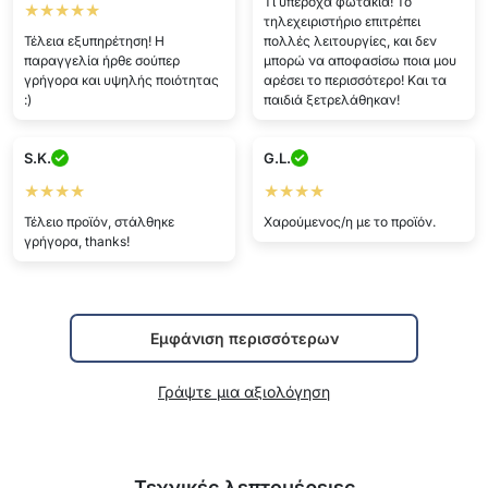
Τι υπέροχα φωτάκια! Το
★★★★★
τηλεχειριστήριο επιτρέπει
Τέλεια εξυπηρέτηση! Η
πολλές λειτουργίες, και δεν
παραγγελία ήρθε σούπερ
μπορώ να αποφασίσω ποια μου
γρήγορα και υψηλής ποιότητας
αρέσει το περισσότερο! Και τα
:)
παιδιά ξετρελάθηκαν!
S.K.
G.L.
★★★★
★★★★
Τέλειο προϊόν, στάλθηκε
Χαρούμενος/η με το προϊόν.
γρήγορα, thanks!
Εμφάνιση περισσότερων
Γράψτε μια αξιολόγηση
Τεχνικές λεπτομέρειες