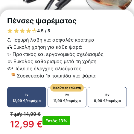
Πένσες ψαρέματος
4.5 / 5
💪 Ισχυρή λαβή για ασφαλές κράτημα
🎣 Εύκολη χρήση για κάθε ψαρά
✨ Πρακτικός και εργονομικός σχεδιασμός
🧼 Εύκολος καθαρισμός μετά τη χρήση
🐟 Τέλειος έλεγχος αλιεύματος
Συσκευασία 1x τσιμπίδα για ψάρια
Καλύτερη επιλογή
1x
2x
3x
12,99
€
/τεμάχιο
11,99
€
/τεμάχιο
9,99
€
/τεμάχιο
Τιμή:
14,99
€
Εκτός
13%
12,99
€