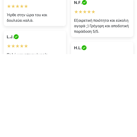
N.F.
★★★★★
★★★★★
Ήρθε στην ώρα του και
δουλεύει καλά.
Εξαιρετική ποιότητα και εύκολη
αγορά ;) Γρήγορη και αποδοτική
παράδοση 5/5.
L.J.
★★★★★
H.L.
Πολύ ικανοποιημένος/η
★★★★
Μου αρέσει ;)
G.L.
★★★★
H.P.
Όλα κύλησαν ομαλά, το εκτιμώ
★★★★★
:)) ασφαλής πληρωμή.
Το προϊόν κάλυψε τις
προσδοκίες μου, παραδόθηκε
γρήγορα και είμαι συνολικά
ικανοποιημένος/η.