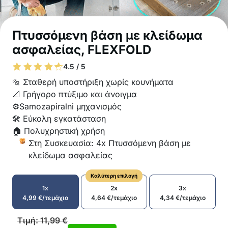
Πτυσσόμενη βάση με κλείδωμα
ασφαλείας, FLEXFOLD
4.5 / 5
🔩 Σταθερή υποστήριξη χωρίς κουνήματα
📐 Γρήγορο πτύξιμο και άνοιγμα
⚙️Samozapiralni μηχανισμός
🛠️ Εύκολη εγκατάσταση
🏠 Πολυχρηστική χρήση
Στη Συσκευασία: 4x Πτυσσόμενη βάση με
κλείδωμα ασφαλείας
Καλύτερη επιλογή
1x
2x
3x
4,99
€
/τεμάχιο
4,64
€
/τεμάχιο
4,34
€
/τεμάχιο
Τιμή:
11,99
€