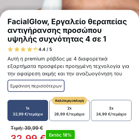
FacialGlow, Εργαλείο θεραπείας
αντιγήρανσης προσώπου
υψηλής συχνότητας 4 σε 1
4.4 / 5
Αυτή η premium ράβδος με 4 διαφορετικά
εξαρτήματα προσφέρει προηγμένη τεχνολογία για
την αφαίρεση ακμής και την αναζωογόνηση του
δέρματος στην άνεση του σπιτιού σας.
Εμφάνιση περισσότερων
4 διαφορετικά εξαρτήματα ράβδου για
διαφορετικούς σκοπούς
Καλύτερη επιλογή
Πιο ευρύ εξάρτημα ράβδου για θεραπεία σε
1x
2x
3x
ευρύτερη περιοχή
32,99
€
/τεμάχιο
28,99
€
/τεμάχιο
24,99
€
/τεμάχιο
Η πιο στενή ράβδος είναι ιδανική για
ευαίσθητες περιοχές όπως το δέρμα και οι
Τιμή:
39,99
€
μαύροι κύκλοι κάτω από τα μάτια
Εκτός
18%
32,99
€