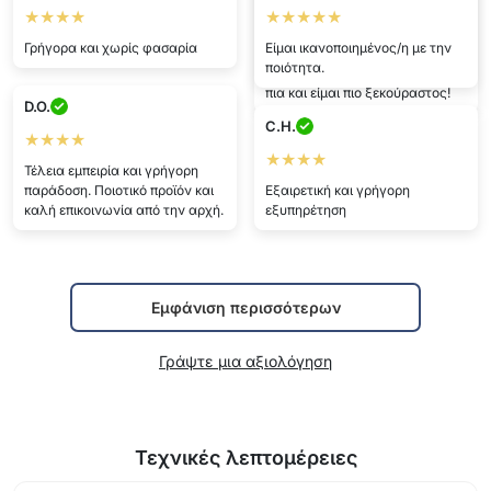
★★★★
★★★★★
★★★★★
Γρήγορα και χωρίς φασαρία
Είμαι ικανοποιημένος/η με την
Υπέροχο! Το καλύτερο μέχρι
ποιότητα.
τώρα! Οι ώμοι μου δεν πονάνε
πια και είμαι πιο ξεκούραστος!
D.O.
C.H.
★★★★
★★★★
Τέλεια εμπειρία και γρήγορη
παράδοση. Ποιοτικό προϊόν και
Εξαιρετική και γρήγορη
καλή επικοινωνία από την αρχή.
εξυπηρέτηση
Εμφάνιση περισσότερων
Γράψτε μια αξιολόγηση
Τεχνικές λεπτομέρειες