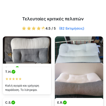
Τελευταίες κριτικές πελατών
4.5 / 5
(82 Εκτιμήσεις)
Δαναη
T.H.
★★★★★
Πετροσ
★★★★★
Πολύ άνετο, σημαντικά
★★★★★
Καλή αγορά και γρήγορη
καλύτερος ύπνος
παράδοση. Το λάτρεψα.
συνιστάται ιδιαίτερα, εξαιρετικό
C.S.
E.R.
Ρεα