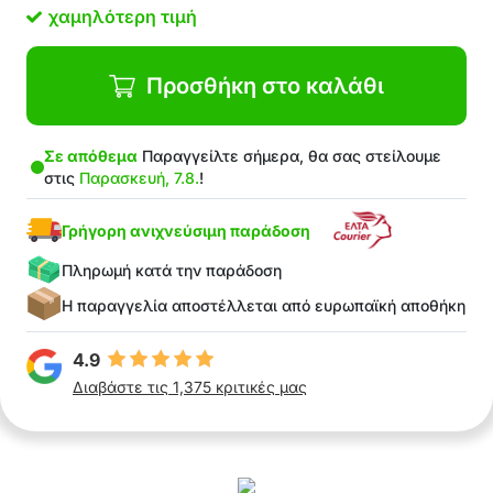
Το εργονομικό μαξιλάρι είναι κατασκευασμένο
χαμηλότερη τιμή
από υλικό που είναι ευχάριστο στην αφή
Ιδανικό για όλες τις εποχές
Ο εργονομικός σχεδιασμός διατηρεί τον
Προσθήκη στο καλάθι
αυχένα και τους ώμους στη σωστή θέση
Στη Συσκευασία: 1x εργονομικό μαξιλάρι
Σε απόθεμα
Παραγγείλτε σήμερα, θα σας στείλουμε
στις
Παρασκευή, 7.8.
!
Γρήγορη ανιχνεύσιμη παράδοση
Πληρωμή κατά την παράδοση
Η παραγγελία αποστέλλεται από ευρωπαϊκή αποθήκη
4.9
Διαβάστε τις 1,375 κριτικές μας