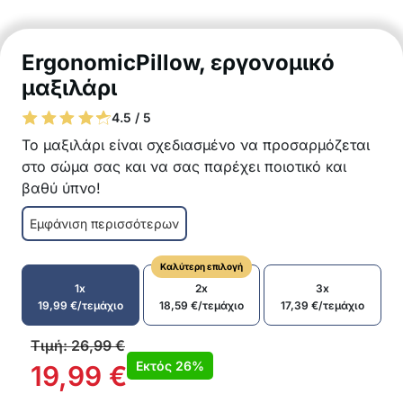
ErgonomicPillow, εργονομικό
μαξιλάρι
4.5 / 5
Το μαξιλάρι είναι σχεδιασμένο να προσαρμόζεται
στο σώμα σας και να σας παρέχει ποιοτικό και
βαθύ ύπνο!
Εμφάνιση περισσότερων
Βοηθά στη μείωση της δυσφορίας στον αυχένα,
την πλάτη και τους ώμους
Καλύτερη επιλογή
Προσαρμόζεται τέλεια στις γραμμές του
1x
2x
3x
σώματός σας
19,99
€
/τεμάχιο
18,59
€
/τεμάχιο
17,39
€
/τεμάχιο
Κατάλληλο για ύπνο στο πλάι, στην πλάτη, στο
στομάχι, κ.λπ.
Τιμή:
26,99
€
Αεριζόμενο ύφασμα που αναπνέει και μειώνει
Εκτός
26%
19,99
€
την εφίδρωση