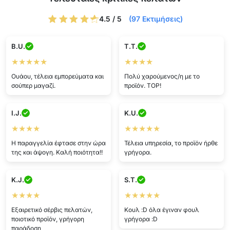
4.5 / 5
(97 Εκτιμήσεις)
B.U.
T.T.
★★★★★
★★★★
Ουάου, τέλεια εμπορεύματα και
Πολύ χαρούμενος/η με το
σούπερ μαγαζί.
προϊόν. TOP!
I.J.
K.U.
★★★★
★★★★★
Η παραγγελία έφτασε στην ώρα
Τέλεια υπηρεσία, το προϊόν ήρθε
της και άψογη. Καλή ποιότητα!!
γρήγορα.
K.J.
S.T.
★★★★
★★★★★
Εξαιρετικό σέρβις πελατών,
Κουλ :D όλα έγιναν φουλ
ποιοτικό προϊόν, γρήγορη
γρήγορα :D
παράδοση