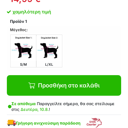
παλτού
Ευέλικτοι και ρυθμιζόμενοι ιμάντες
χαμηλότερη τιμή
Μπορεί να συνδεθεί με όλους τους τύπους
Προϊόν
1
λουριών
Αδιάβροχα υλικά
Μέγεθος:
Ανακλαστική λωρίδα για βραδινές και
νυχτερινές βόλτες
Εύκολη συντήρηση
Στη Συσκευασία: 1x χειμερινό παλτό για σκύλο
S/M
L/XL
Προσθήκη στο καλάθι
Σε απόθεμα
Παραγγείλτε σήμερα, θα σας στείλουμε
στις
Δευτέρα, 10.8.
!
Γρήγορη ανιχνεύσιμη παράδοση