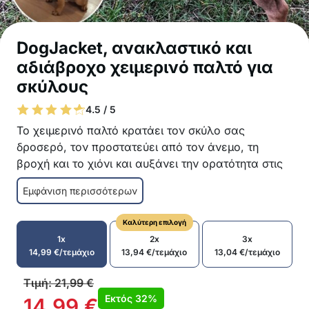
DogJacket, ανακλαστικό και
αδιάβροχο χειμερινό παλτό για
σκύλους
4.5 / 5
Το χειμερινό παλτό κρατάει τον σκύλο σας
δροσερό, τον προστατεύει από τον άνεμο, τη
βροχή και το χιόνι και αυξάνει την ορατότητα στις
μικρότερες φθινοπωρινές και χειμερινές ημέρες με
Εμφάνιση περισσότερων
ανακλαστικά στοιχεία!
Η ιδανική επιλογή για κρύες φθινοπωρινές και
Καλύτερη επιλογή
χειμερινές ημέρες
1x
2x
3x
Διαθέσιμο σε 2 μεγέθη
14,99
€
/τεμάχιο
13,94
€
/τεμάχιο
13,04
€
/τεμάχιο
Γρήγορη και εύκολη εφαρμογή
Δεν ενοχλεί τον σκύλο σας όταν κινείται
Τιμή:
21,99
€
Φερμουάρ στην πλάτη με προστατευτικό
Εκτός
32%
14,99
€