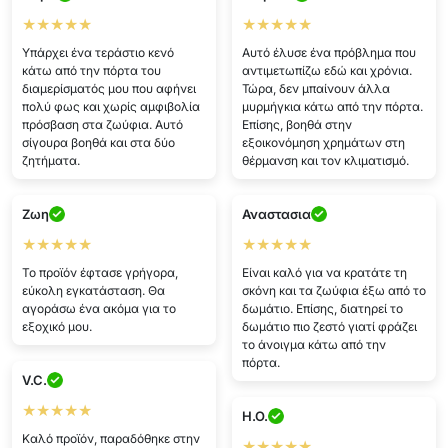
★★★★★
★★★★★
Υπάρχει ένα τεράστιο κενό
Αυτό έλυσε ένα πρόβλημα που
κάτω από την πόρτα του
αντιμετωπίζω εδώ και χρόνια.
διαμερίσματός μου που αφήνει
Τώρα, δεν μπαίνουν άλλα
πολύ φως και χωρίς αμφιβολία
μυρμήγκια κάτω από την πόρτα.
πρόσβαση στα ζωύφια. Αυτό
Επίσης, βοηθά στην
σίγουρα βοηθά και στα δύο
εξοικονόμηση χρημάτων στη
ζητήματα.
θέρμανση και τον κλιματισμό.
Ζωη
Αναστασια
★★★★★
★★★★★
Το προϊόν έφτασε γρήγορα,
Είναι καλό για να κρατάτε τη
εύκολη εγκατάσταση. Θα
σκόνη και τα ζωύφια έξω από το
αγοράσω ένα ακόμα για το
δωμάτιο. Επίσης, διατηρεί το
εξοχικό μου.
δωμάτιο πιο ζεστό γιατί φράζει
το άνοιγμα κάτω από την
πόρτα.
V.C.
★★★★★
H.O.
Καλό προϊόν, παραδόθηκε στην
★★★★★