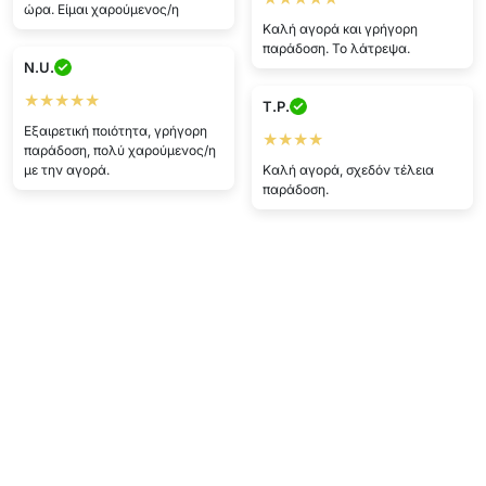
ώρα. Είμαι χαρούμενος/η
Καλή αγορά και γρήγορη
παράδοση. Το λάτρεψα.
N.U.
★★★★★
T.P.
Εξαιρετική ποιότητα, γρήγορη
★★★★
παράδοση, πολύ χαρούμενος/η
με την αγορά.
Καλή αγορά, σχεδόν τέλεια
παράδοση.
Εμφάνιση περισσότερων
Γράψτε μια αξιολόγηση
Τεχνικές λεπτομέρειες
Χρώμα