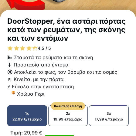
DoorStopper, ένα αστάρι πόρτας
κατά των ρευμάτων, της σκόνης
και των εντόμων
4.5 / 5
🌬️ Σταματά τα ρεύματα και τη σκόνη
🐜 Προστασία από έντομα
🔇 Αποκλείει το φως, τον θόρυβο και τις οσμές
🚪 Κινείται με την πόρτα
⚡ Εύκολο στην εγκατάσταση
Χρώμα Γκρι
Καλύτερη επιλογή
1x
2x
3x
22,99
€
/τεμάχιο
19,99
€
/τεμάχιο
17,99
€
/τεμάχιο
Τιμή:
29,99
€