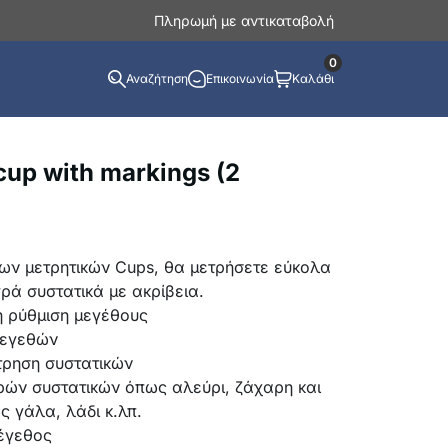
Πληρωμή με αντικαταβολή
0
Αναζήτηση
Επικοινωνία
Καλάθι
cup with markings (2
νων μετρητικών Cups, θα μετρήσετε εύκολα
γρά συστατικά με ακρίβεια.
η ρύθμιση μεγέθους
μεγεθών
τρηση συστατικών
ηρών συστατικών όπως αλεύρι, ζάχαρη και
 γάλα, λάδι κ.λπ.
μέγεθος