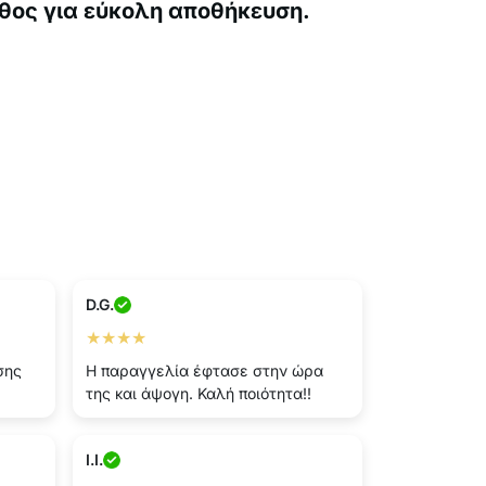
θος για εύκολη αποθήκευση.
D.G.
★★★★
σης
Η παραγγελία έφτασε στην ώρα
της και άψογη. Καλή ποιότητα!!
I.I.