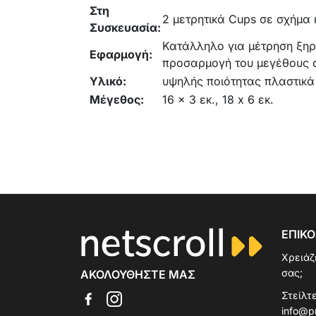
Στη
2 μετρητικά Cups σε σχήμα 
Συσκευασία:
Κατάλληλο για μέτρηση ξηρώ
Εφαρμογή:
προσαρμογή του μεγέθους σ
Υλικό:
υψηλής ποιότητας πλαστικά
Μέγεθος:
16 x 3 εκ., 18 x 6 εκ.
ΕΠΙΚΟ
Χρειάζ
σας;
ΑΚΟΛΟΥΘΉΣΤΕ ΜΑΣ
Στείλτε
info@p