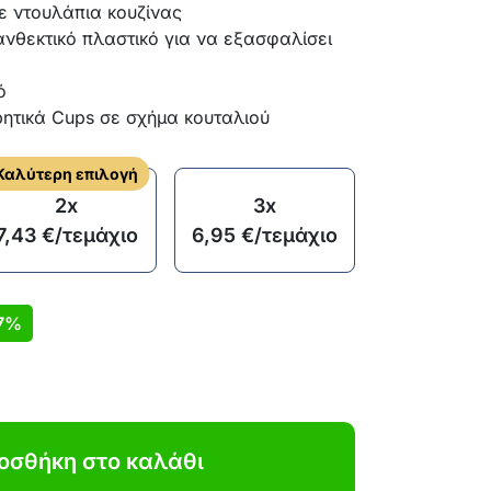
ε ντουλάπια κουζίνας
νθεκτικό πλαστικό για να εξασφαλίσει
ό
ρητικά Cups σε σχήμα κουταλιού
Καλύτερη επιλογή
2x
3x
7,43
€
/τεμάχιο
6,95
€
/τεμάχιο
7%
οσθήκη στο καλάθι