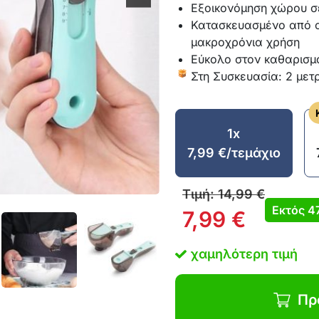
Εξοικονόμηση χώρου σ
Κατασκευασμένο από α
μακροχρόνια χρήση
Εύκολο στον καθαρισμ
Στη Συσκευασία: 2 μετ
1x
7,99
€
/τεμάχιο
Τιμή:
14,99
€
Εκτός
4
7,99
€
χαμηλότερη τιμή
Πρ