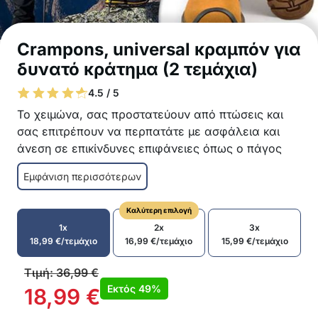
Crampons, universal κραμπόν για
δυνατό κράτημα (2 τεμάχια)
4.5 / 5
Το χειμώνα, σας προστατεύουν από πτώσεις και
σας επιτρέπουν να περπατάτε με ασφάλεια και
άνεση σε επικίνδυνες επιφάνειες όπως ο πάγος
και το χιόνι!
Εμφάνιση περισσότερων
Παρέχουν ισχυρό κράτημα
Τα κραμπόν ταιριάζουν καλά με πάγο και χιόνι
Καλύτερη επιλογή
Ταιριάζουν σε όλα τα υποδήματα
1x
2x
3x
Τα κραμπόν ταιριάζουν καλά με πάγο και χιόνι
18,99
€
/τεμάχιο
16,99
€
/τεμάχιο
15,99
€
/τεμάχιο
Ευέλικτο στη χρήση
Τα κραμπόν δεν εμποδίζουν το περπάτημα
Τιμή:
36,99
€
Εύκολο στην τοποθέτηση
Εκτός
49%
18,99
€
Υλικό PET, ατσάλι