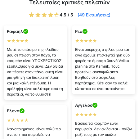
Τελευταίες κριτικές πελατών
4.5 / 5
(49 Εκτιμήσεις)
Ραφαηλ
Ρεα
★★★★★
★★★★★
Μετά το σπάσιμο της κλείδας
Είναι υπέροχα, ο φίλος μου και
μου σε πτώση στον πάγο, τα
εγώ έχουμε επισκεφτεί ήδη δύο
κραμπόν είναι ΥΠΟΧΡΕΩΤΙΚΟΣ
φορές το όμορφο βουνό Velika
εξοπλισμός για μένα! Δεν αξίζει
planina στο Kamnik. Τους
να πέσετε στον πάγο, αυτή είναι
προτείνω ανεπιφύλακτα.
μια φθηνή και διακριτική λύση
Βοηθούν στο ασφαλές
και μια καλή επένδυση. Η
περπάτημα. Κάτι σαν τα καλά
πρόληψη είναι καλύτερη από τη
ελαστικά σε ένα αυτοκίνητο.
θεραπεία, να το θυμάστε!
Αγγελοσ
Ελενα
★★★★★
★★★★★
Βασικά τα κραμπόν είναι
Ικανοποιημένος, είναι πολύ πιο
κορυφαία. Δεν σκίζονται - παίζω
άνετο + πιο ασφαλές να
μαζί τους με τον σκύλο