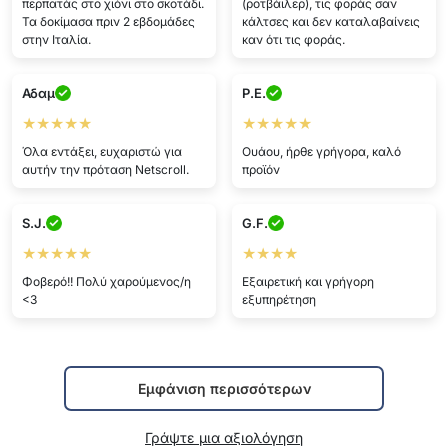
περπατάς στο χιόνι στο σκοτάδι.
(ροτβάιλερ), τις φοράς σαν
Τα δοκίμασα πριν 2 εβδομάδες
κάλτσες και δεν καταλαβαίνεις
στην Ιταλία.
καν ότι τις φοράς.
Αδαμ
P.E.
★★★★★
★★★★★
Όλα εντάξει, ευχαριστώ για
Ουάου, ήρθε γρήγορα, καλό
αυτήν την πρόταση Netscroll.
προϊόν
S.J.
G.F.
★★★★★
★★★★
Φοβερό!! Πολύ χαρούμενος/η
Εξαιρετική και γρήγορη
<3
εξυπηρέτηση
Εμφάνιση περισσότερων
Γράψτε μια αξιολόγηση