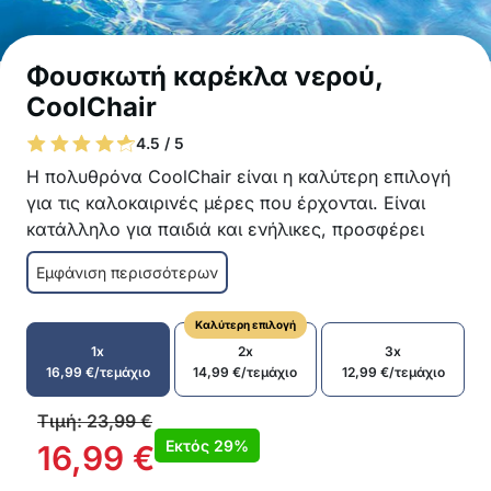
Φουσκωτή καρέκλα νερού,
CoolChair
4.5 / 5
Η πολυθρόνα CoolChair είναι η καλύτερη επιλογή
για τις καλοκαιρινές μέρες που έρχονται. Είναι
κατάλληλο για παιδιά και ενήλικες, προσφέρει
εκπληκτική άνεση και δεν πιάνει σχεδόν καθόλου
Εμφάνιση περισσότερων
χώρο. Χάρη στα άνετα μαξιλάρια για τα χέρια, την
πλάτη και το λαιμό, θα θέλετε να μείνετε σε αυτή
Καλύτερη επιλογή
την καταπληκτική πολυθρόνα όλη μέρα.
1x
2x
3x
Εκπληκτικά άνετη πολυθρόνα
16,99
€
/τεμάχιο
14,99
€
/τεμάχιο
12,99
€
/τεμάχιο
Κατάλληλο για παιδιά και ενήλικες
Από ανθεκτικά υλικά
Τιμή:
23,99
€
Εργονομικό σχήμα
Εκτός
29%
16,99
€
Γρήγορο στέγνωμα