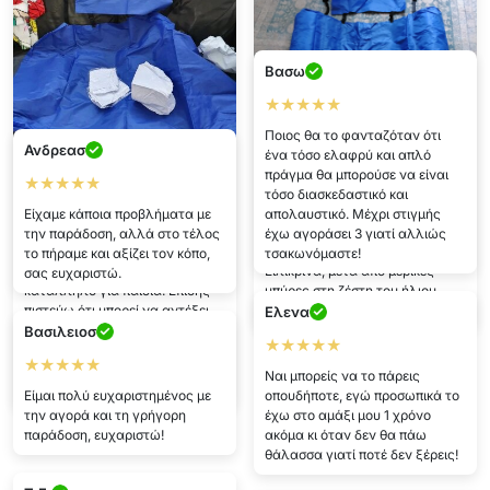
Βασω
★★★★★
Ποιος θα το φανταζόταν ότι
Ανδρεασ
ένα τόσο ελαφρύ και απλό
πράγμα θα μπορούσε να είναι
★★★★★
τόσο διασκεδαστικό και
Νορα
Κοσμασ
Είχαμε κάποια προβλήματα με
απολαυστικό. Μέχρι στιγμής
την παράδοση, αλλά στο τέλος
έχω αγοράσει 3 γιατί αλλιώς
★★★★★
★★★★★
το πήραμε και αξίζει τον κόπο,
τσακωνόμαστε!
Το κάθισμα είναι υπέροχο! Είναι
Ειλικρινά, μετά από μερικές
σας ευχαριστώ.
κατάλληλο για παιδιά. Επίσης
μπύρες στη ζέστη του ήλιου,
πιστεύω ότι μπορεί να αντέξει
αυτό το κάθισμα βολεύει...
Ελενα
έναν άνθρωπο που ζυγίζει
Βασιλειοσ
★★★★★
(σςςς) πάνω από 100 κιλά. Με
★★★★★
λίγα λόγια, αξίζει να το
Ναι μπορείς να το πάρεις
αγοράσετε!
Είμαι πολύ ευχαριστημένος με
οπουδήποτε, εγώ προσωπικά το
την αγορά και τη γρήγορη
έχω στο αμάξι μου 1 χρόνο
παράδοση, ευχαριστώ!
ακόμα κι όταν δεν θα πάω
θάλασσα γιατί ποτέ δεν ξέρεις!