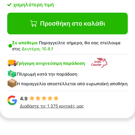
Μια εύκολη λύση για φαρδιά ρούχα
χαμηλότερη τιμή
Μια υπέροχη ποικιλία ρούχων και
αξεσουάρ μόδας
Τοποθετήστε κουμπιά σε μπλουζάκια,
Προσθήκη στο καλάθι
σακίδια πλάτης, παιδικά ρούχα, καπέλα,
κουρτίνες, ρούχα για κατοικίδια,
Σε απόθεμα
Παραγγείλτε σήμερα, θα σας στείλουμε
τσαντάκια…
στις
Δευτέρα, 10.8.
!
Μια ευκαιρία να τονώσετε τη
δημιουργικότητά σας
Γρήγορη ανιχνεύσιμη παράδοση
<liΠοιοτικά και ανοξείδωτα υλικά
Πληρωμή κατά την παράδοση
Η παραγγελία αποστέλλεται από ευρωπαϊκή αποθήκη
4.9
Διαβάστε τις 1,375 κριτικές μας