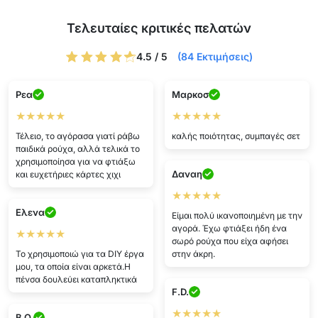
Τελευταίες κριτικές πελατών
4.5 / 5
(84 Εκτιμήσεις)
Ρεα
Μαρκοσ
★★★★★
★★★★★
Τέλειο, το αγόρασα γιατί ράβω
καλής ποιότητας, συμπαγές σετ
παιδικά ρούχα, αλλά τελικά το
χρησιμοποίησα για να φτιάξω
Δαναη
και ευχετήριες κάρτες χιχι
★★★★★
Ελενα
Είμαι πολύ ικανοποιημένη με την
αγορά. Έχω φτιάξει ήδη ένα
★★★★★
σωρό ρούχα που είχα αφήσει
Το χρησιμοποιώ για τα DIY έργα
στην άκρη.
μου, τα οποία είναι αρκετά.Η
πένσα δουλεύει καταπληκτικά
F.D.
★★★★★
B.O.