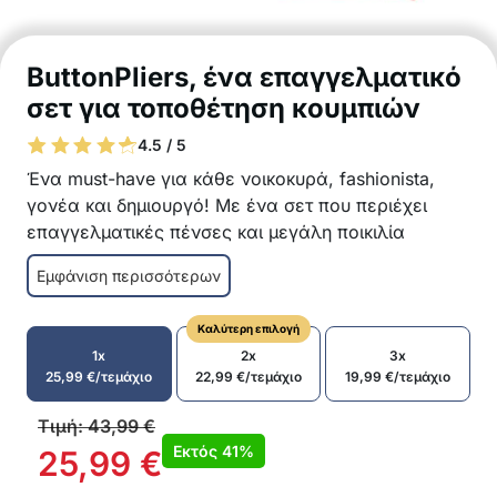
ButtonPliers, ένα επαγγελματικό
σετ για τοποθέτηση κουμπιών
4.5 / 5
Ένα must-have για κάθε νοικοκυρά, fashionista,
γονέα και δημιουργό! Με ένα σετ που περιέχει
επαγγελματικές πένσες και μεγάλη ποικιλία
κουμπιών, μπορείτε να επισκευάσετε, να
Εμφάνιση περισσότερων
μεταμορφώσετε και να δημιουργήσετε μοναδικά
ρούχα! Επιπλέον, το σετ μπορεί να χρησιμοποιηθεί
Καλύτερη επιλογή
και για άλλα έργα DIY!
1x
2x
3x
Εύκολη τοποθέτηση κουμπιών σε ύφασμα
25,99
€
/τεμάχιο
22,99
€
/τεμάχιο
19,99
€
/τεμάχιο
Κατάλληλο τόσο για επαγγελματίες όσο
και για αρχάριους
Τιμή:
43,99
€
10 διαφορετικά χρώματα που
Εκτός
41%
25,99
€
συνδυάζονται τέλεια