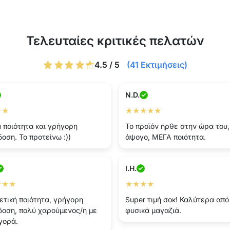
Τελευταίες κριτικές πελατών
4.5 / 5
(41 Εκτιμήσεις)
N.D.
★★
★★★★★
 ποιότητα και γρήγορη
Το προϊόν ήρθε στην ώρα του,
οση. Το προτείνω :))
άψογο, ΜΕΓΑ ποιότητα.
I.H.
★★★
★★★★
ετική ποιότητα, γρήγορη
Super τιμή σοκ! Καλύτερα από
οση, πολύ χαρούμενος/η με
φυσικά μαγαζιά.
γορά.