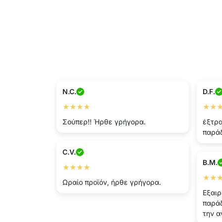
N.C.
D.F.
★★★★
★★
Σούπερ!! Ήρθε γρήγορα.
έξτρα
παράδ
C.V.
B.M.
★★★★
★★
Ωραίο προϊόν, ήρθε γρήγορα.
Εξαιρ
παράδ
την α