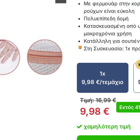
Με φερμουάρ στην κορ
ρούχων είναι εύκολη
Πολυεπίπεδη δομή
Κατασκευασμένη από υ
μακροχρόνια χρήση
Κατάλληλη για σουτιέν
Στη Συσκευασία: 1x πρ
1x
9,98
€
/τεμάχιο
Τιμή:
16,99
€
Εκτός
4
9,98
€
χαμηλότερη τιμή