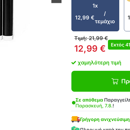
1x
/
12,99
€
τεμάχιο
Τιμή:
21,99
€
Εκτός
4
12,99
€
χαμηλότερη τιμή
Πρ
Σε απόθεμα
Παραγγείλτ
Παρασκευή, 7.8.
!
Γρήγορη ανιχνεύσιμ
Πληρωμή κατά την π