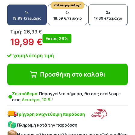
Καλύτερη επιλογή
1x
2x
3x
19,99
€
/τεμάχιο
18,59
€
/τεμάχιο
17,39
€
/τεμάχιο
Τιμή:
26,99
€
Εκτός
26%
19,99
€
χαμηλότερη τιμή
Προσθήκη στο καλάθι
Σε απόθεμα
Παραγγείλτε σήμερα, θα σας στείλουμε
στις
Δευτέρα, 10.8.
!
Γρήγορη ανιχνεύσιμη παράδοση
Πληρωμή κατά την παράδοση
Η παραγγελία αποστέλλεται από ευρωπαϊκή αποθήκη