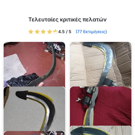
Τελευταίες κριτικές πελατών
4.5 / 5
(77 Εκτιμήσεις)
Αδαμ
Κοσμασ
★★★★★
★★★★★
Το χρησιμοποιώ για να
Ιδανικό για κάμπινγκ γιατί δεν
καθαρίζω μονοπάτια στο δάσος.
καταλαμβάνει σχεδόν καθόλου