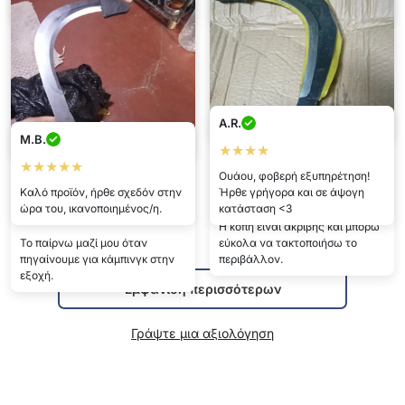
Λειτουργεί εξαιρετικά.
χώρο.
Σταυροσ
Νικολαοσ
★★★★★
★★★★★
Το προσάρμοσα σε μακριά λαβή
Ένα πολύ πρακτικό εργαλείο
A.R.
και έφτασα εύκολα τα ψηλά
για τον κήπο.
M.B.
κλαδιά του δέντρου.
★★★★
★★★★★
Ραφαηλ
Ουάου, φοβερή εξυπηρέτηση!
Πετροσ
Καλό προϊόν, ήρθε σχεδόν στην
Ήρθε γρήγορα και σε άψογη
★★★★★
ώρα του, ικανοποιημένος/η.
κατάσταση <3
★★★★★
Η κοπή είναι ακριβής και μπορώ
Το παίρνω μαζί μου όταν
εύκολα να τακτοποιήσω το
πηγαίνουμε για κάμπινγκ στην
περιβάλλον.
εξοχή.
Εμφάνιση περισσότερων
Γράψτε μια αξιολόγηση