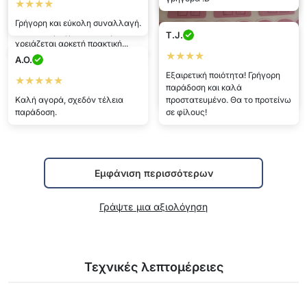
★★★★
ασκήσεις!
γιος μου τα πηγαίνει επιτέλους
καλά στα μαθηματικά, φαίνεται
Γρήγορη και εύκολη συναλλαγή.
ότι είναι πραγματικά αληθές ότι
T.J.
Ανδρεασ
χρειάζεται αρκετή πρακτική...
★★★★
A.O.
★★★★★
Εξαιρετική ποιότητα! Γρήγορη
★★★★★
Βιβλίο ασκήσεων καλής
παράδοση και καλά
ποιότητας, είναι εξαιρετικό.
Καλή αγορά, σχεδόν τέλεια
προστατευμένο. Θα το προτείνω
παράδοση.
σε φίλους!
Εμφάνιση περισσότερων
Γράψτε μια αξιολόγηση
Τεχνικές λεπτομέρειες