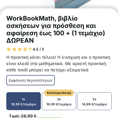
WorkBookMath, βιβλίο
ασκήσεων για πρόσθεση και
αφαίρεση έως 100 + (1 τεμάχιο)
ΔΩΡΕΑΝ
4.5 / 5
Η πρακτική κάνει τέλειο! Η ενίσχυση και η πρακτική
είναι κλειδί στα μαθηματικά. Με αρκετή πρακτική,
κάθε παιδί μπορεί να πετύχει εξαιρετικά
αποτελέσματα!
Εμφάνιση περισσότερων
Ασκήσεις σχεδιασμένες από δασκάλους
Ενίσχυση της πρόσθεσης και αφαίρεσης έως
Καλύτερη επιλογή
100
1x
2x
3x
80 σελίδες ασκήσεων
18,99
€
/τεμάχιο
16,99
€
/τεμάχιο
14,99
€
/τεμάχιο
Οι ασκήσεις προάγουν την ενεργό συμμετοχή
του παιδιού
Τιμή:
28,99
€