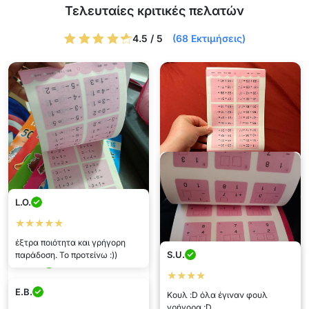
Τελευταίες κριτικές πελατών
4.5 / 5
(68 Εκτιμήσεις)
L.O.
★★★★★
έξτρα ποιότητα και γρήγορη
S.U.
παράδοση. Το προτείνω :))
Σμαραγδα
Ελενα
★★★★
★★★★★
★★★★★
E.B.
Κουλ :D όλα έγιναν φουλ
Εξαιρετικό τετράδιο, πολλές
Το συνιστώ ανεπιφύλακτα! Ο
γρήγορα :D