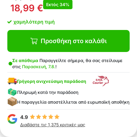
Ασκήσεις κατάλληλες για διάφορες ηλικίες
Εκτός
34%
18,99
€
παιδιών
Οι μαθηματικές ασκήσεις κρατούν το
χαμηλότερη τιμή
ενδιαφέρον του παιδιού
Ανθεκτικά και υψηλής ποιότητας υλικά
Προσθήκη στο καλάθι
Σε απόθεμα
Παραγγείλτε σήμερα, θα σας στείλουμε
στις
Παρασκευή, 7.8.
!
Γρήγορη ανιχνεύσιμη παράδοση
Πληρωμή κατά την παράδοση
Η παραγγελία αποστέλλεται από ευρωπαϊκή αποθήκη
4.9
Διαβάστε τις 1,375 κριτικές μας