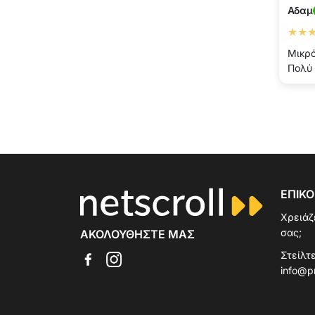
Αδαμ
★★
Μικρό
Πολύ 
ΕΠΙΚΟ
Χρειάζ
σας;
ΑΚΟΛΟΥΘΉΣΤΕ ΜΑΣ
Στείλτε
info@p