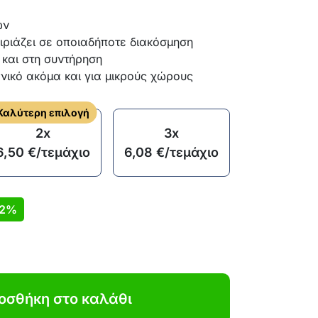
ών
αιριάζει σε οποιαδήποτε διακόσμηση
και στη συντήρηση
νικό ακόμα και για μικρούς χώρους
Καλύτερη επιλογή
2x
3x
6,50
€
/τεμάχιο
6,08
€
/τεμάχιο
2%
οσθήκη στο καλάθι