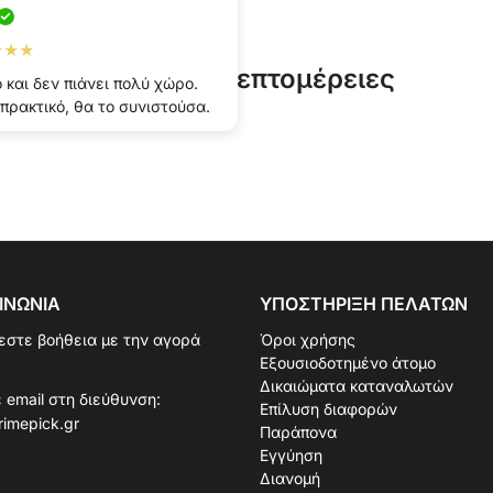
★★★
Τεχνικές λεπτομέρειες
 και δεν πιάνει πολύ χώρο.
πρακτικό, θα το συνιστούσα.
ΙΝΩΝΊΑ
ΥΠΟΣΤΉΡΙΞΗ ΠΕΛΑΤΏΝ
εστε βοήθεια με την αγορά
Όροι χρήσης
Εξουσιοδοτημένο άτομο
Δικαιώματα καταναλωτών
 email στη διεύθυνση:
Επίλυση διαφορών
rimepick.gr
Παράπονα
Εγγύηση
Διανομή