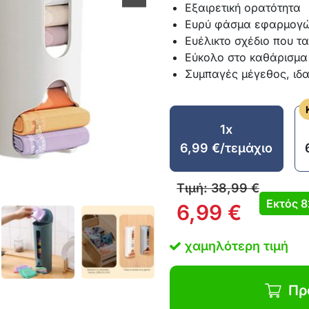
Εξαιρετική ορατότητα
Ευρύ φάσμα εφαρμογ
Ευέλικτο σχέδιο που τ
Εύκολο στο καθάρισμα 
Συμπαγές μέγεθος, ιδα
1x
6,99
€
/τεμάχιο
Τιμή:
38,99
€
Εκτός
8
6,99
€
χαμηλότερη τιμή
Πρ