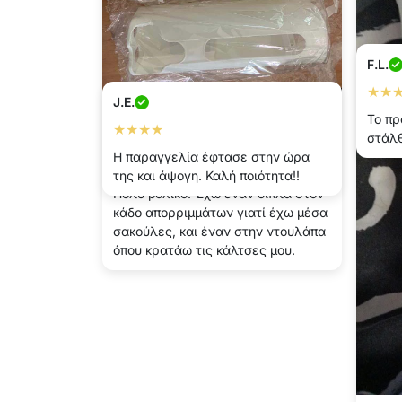
F.L.
★★
J.E.
Το πρ
★★★★
στάλθ
Σμαραγδα
Η παραγγελία έφτασε στην ώρα
★★★★★
της και άψογη. Καλή ποιότητα!!
Πολύ βολικό. Έχω έναν δίπλα στον
κάδο απορριμμάτων γιατί έχω μέσα
σακούλες, και έναν στην ντουλάπα
όπου κρατάω τις κάλτσες μου.