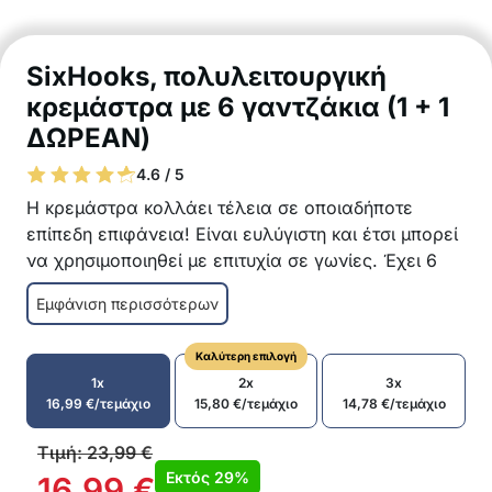
SixHooks, πολυλειτουργική
κρεμάστρα με 6 γαντζάκια (1 + 1
ΔΩΡΕΑΝ)
4.6 / 5
Η κρεμάστρα κολλάει τέλεια σε οποιαδήποτε
επίπεδη επιφάνεια! Είναι ευλύγιστη και έτσι μπορεί
να χρησιμοποιηθεί με επιτυχία σε γωνίες. Έχει 6
πρακτικά γαντζάκια που επιτρέπουν ένα μεγάλο
Εμφάνιση περισσότερων
εύρος χρήσεων σε όλα τα δωμάτια του σπιτιού
σας!
Καλύτερη επιλογή
Μεγάλο εύρος χρήσεων – είδη κουζίνας,
1x
2x
3x
αντικείμενα μπάνιου, ρούχα, κ.λπ.
16,99
€
/τεμάχιο
15,80
€
/τεμάχιο
14,78
€
/τεμάχιο
Η κρεμάστρα είναι κατάλληλη για διάφορους
χώρους, όπως διάδρομο, υπνοδωμάτιο, παιδικό
Τιμή:
23,99
€
δωμάτιο, κουζίνα, μπάνιο, κ.λπ.
Εκτός
29%
16,99
€