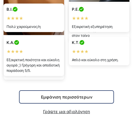
Μαρκοσ
B.I.
P.E.
★★★★★
★★★★
★★★★
Προτείνω να την αγοράσετε,
Πολύ χαρούμενος/η
Εξαιρετική εξυπηρέτηση
κολλάει πραγματικά πολύ καλά
στον τοίχο
Ζωη
K.A.
K.T.
★★★★★
★★★★
★★★★
Αγόρασα αρκετές και είναι
Εξαιρετική ποιότητα και εύκολη
Απλό και εύκολο στη χρήση.
παντού πολύ πρακτικές - στην
αγορά ;) Γρήγορη και αποδοτική
κουζίνα, στη ντουλάπα, στο
παράδοση 5/5.
παιδικό δωμάτιο...
Εμφάνιση περισσότερων
Γράψτε μια αξιολόγηση